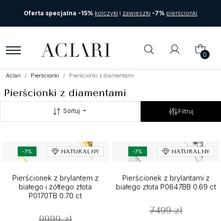
Oferta specjalna -15%
kolczyki
i
zawieszki
-7%
pierścionki
0
Aclari
Pierścionki
Pierścionki z diamentami
Pierścionki z diamentami
Sortuj
Filtruj
-7%
NATURALNY
-7%
NATURALNY
Pierścionek z brylantem z
Pierścionek z brylantami z
białego i żółtego złota
białego złota P0647BB 0.69 ct
P0170TB 0.70 ct
7499 zł
9999 zł