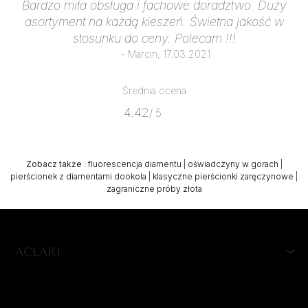
Bardzo miła obsługa i fachowe doradztwo. Duży
asortyment na każdą kieszeń. Świetna jakość w
stosunku do ceny. Polecam !!!
- Marcin, 17.03.2021
Średnia ocena
4.42
/ 5
Zobacz także
:
fluorescencja diamentu
|
oświadczyny w gorach
|
pierścionek z diamentami dookola
|
klasyczne pierścionki zaręczynowe
|
zagraniczne próby złota
ACLARI