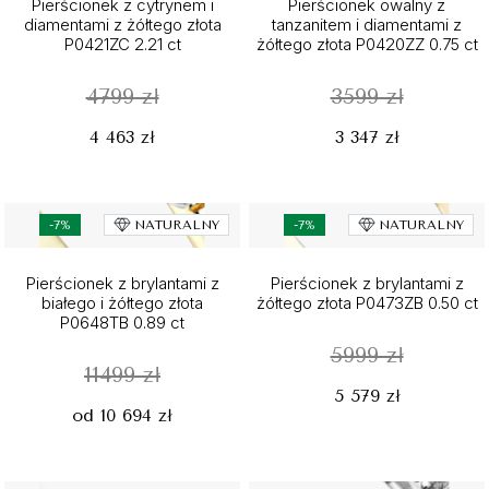
Pierścionek z cytrynem i
Pierścionek owalny z
diamentami z żółtego złota
tanzanitem i diamentami z
P0421ZC 2.21 ct
żółtego złota P0420ZZ 0.75 ct
4799 zł
3599 zł
4 463 zł
3 347 zł
-7%
NATURALNY
-7%
NATURALNY
Pierścionek z brylantami z
Pierścionek z brylantami z
białego i żółtego złota
żółtego złota P0473ZB 0.50 ct
P0648TB 0.89 ct
5999 zł
11499 zł
5 579 zł
od 10 694 zł