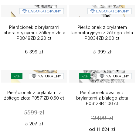
LABORATORYJNY
LABORATORYJNY
Pierścionek z brylantami
Pierścionek z brylantem
laboratoryjnymi z żółtego złota
laboratoryjnym z żółtego złota
P0848ZB 2.20 ct
P0834ZB 2.00 ct
6 399 zł
5 999 zł
-7%
NATURALNY
-7%
NATURALNY
Pierścionek z brylantami z
Pierścionek owalny z
żółtego złota P0571ZB 0.50 ct
brylantami z białego złota
P0612BB 1.06 ct
5599 zł
12499 zł
5 207 zł
od 11 624 zł