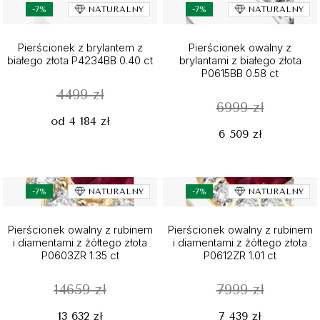
-7%
NATURALNY
-7%
NATURALNY
Pierścionek z brylantem z
Pierścionek owalny z
białego złota P4234BB 0.40 ct
brylantami z białego złota
P0615BB 0.58 ct
4499 zł
6999 zł
od 4 184 zł
6 509 zł
-7%
NATURALNY
-7%
NATURALNY
Pierścionek owalny z rubinem
Pierścionek owalny z rubinem
i diamentami z żółtego złota
i diamentami z żółtego złota
P0603ZR 1.35 ct
P0612ZR 1.01 ct
14659 zł
7999 zł
13 632 zł
7 439 zł