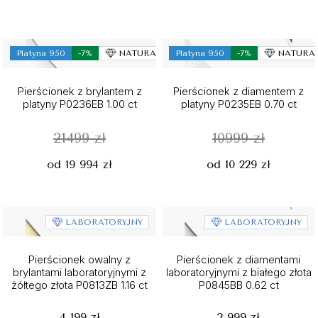
Platyna 950
-7%
NATURALNY
Platyna 950
-7%
NATURA
Pierścionek z brylantem z
Pierścionek z diamentem z
platyny P0236EB 1.00 ct
platyny P0235EB 0.70 ct
21499 zł
10999 zł
od 19 994 zł
od 10 229 zł
LABORATORYJNY
LABORATORYJNY
Pierścionek owalny z
Pierścionek z diamentami
brylantami laboratoryjnymi z
laboratoryjnymi z białego złota
żółtego złota P0813ZB 1.16 ct
P0845BB 0.62 ct
4 199 zł
2 999 zł