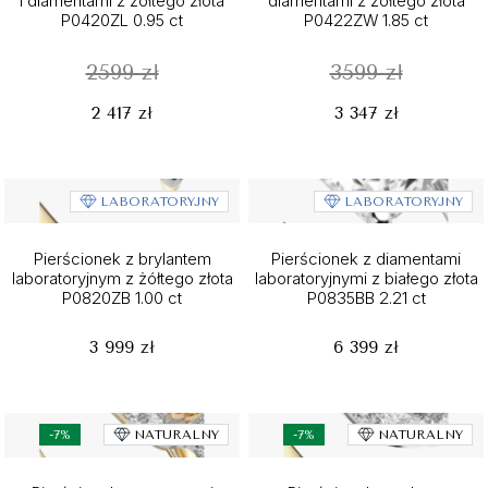
i diamentami z żółtego złota
diamentami z żółtego złota
P0420ZL 0.95 ct
P0422ZW 1.85 ct
2599 zł
3599 zł
2 417 zł
3 347 zł
LABORATORYJNY
LABORATORYJNY
Pierścionek z brylantem
Pierścionek z diamentami
laboratoryjnym z żółtego złota
laboratoryjnymi z białego złota
P0820ZB 1.00 ct
P0835BB 2.21 ct
3 999 zł
6 399 zł
-7%
NATURALNY
-7%
NATURALNY