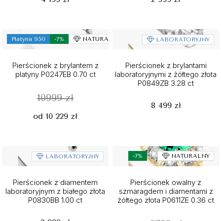
Platyna 950
-7%
NATURALNY
LABORATORYJNY
Pierścionek z brylantem z
Pierścionek z brylantami
platyny P0247EB 0.70 ct
laboratoryjnymi z żółtego złota
P0849ZB 3.28 ct
10999 zł
8 499 zł
od 10 229 zł
-7%
NATURALNY
LABORATORYJNY
Pierścionek z diamentem
Pierścionek owalny z
laboratoryjnym z białego złota
szmaragdem i diamentami z
P0830BB 1.00 ct
żółtego złota P0611ZE 0.36 ct