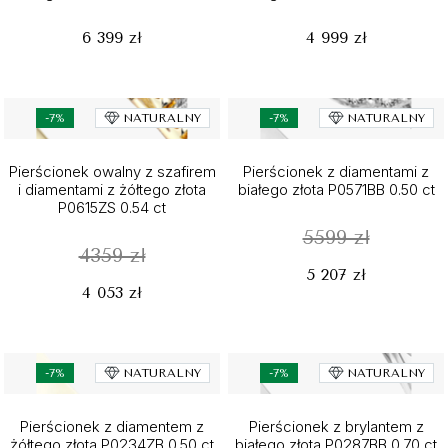
6 399 zł
4 999 zł
-7%
NATURALNY
-7%
NATURALNY
Pierścionek owalny z szafirem
Pierścionek z diamentami z
i diamentami z żółtego złota
białego złota P0571BB 0.50 ct
P0615ZS 0.54 ct
5599 zł
4359 zł
5 207 zł
4 053 zł
-7%
NATURALNY
-7%
NATURALNY
Pierścionek z diamentem z
Pierścionek z brylantem z
żółtego złota P0234ZB 0.50 ct
białego złota P0287BB 0.70 ct