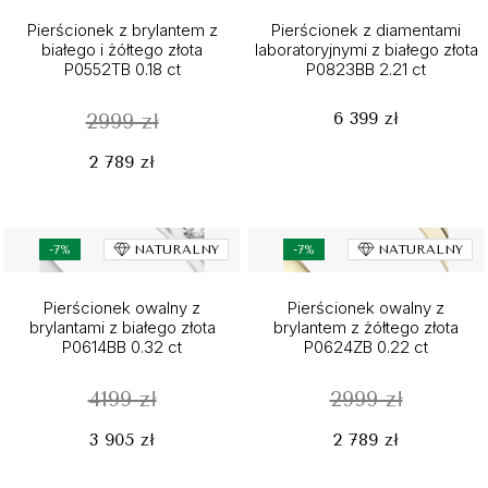
Pierścionek z brylantem z
Pierścionek z diamentami
białego i żółtego złota
laboratoryjnymi z białego złota
P0552TB 0.18 ct
P0823BB 2.21 ct
6 399 zł
2999 zł
2 789 zł
-7%
NATURALNY
-7%
NATURALNY
Pierścionek owalny z
Pierścionek owalny z
brylantami z białego złota
brylantem z żółtego złota
P0614BB 0.32 ct
P0624ZB 0.22 ct
4199 zł
2999 zł
3 905 zł
2 789 zł