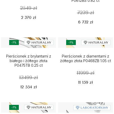
P0612BS 0.82 ct
2549 zł
7239 zł
2 370 zł
6 732 zł
-7%
NATURALNY
-7%
NATURALNY
Pierścionek z brylantami z
Pierścionek z diamentami z
białego i żółtego złota
żółtego złota P0468ZB 1.05 ct
P0475TB 0.25 ct
11999 zł
13499 zł
11 159 zł
12 554 zł
-7%
NATURALNY
LABORATORYJNY