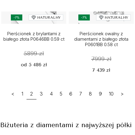
-7%
NATURALNY
-7%
NATURALNY
Pierścionek z brylantami z
Pierścionek owalny z
białego złota P0646BB 0.59 ct
diamentami z białego złota
P0601BB 0.58 ct
5899 zł
7999 zł
od 5 486 zł
7 439 zł
<
1
2
3
4
5
6
7
8
9
10
>
Biżuteria z diamentami z najwyższej półki