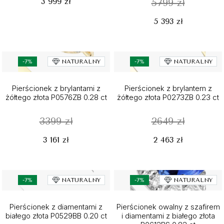
3 999 zł
5799 zł
5 393 zł
-7%
NATURALNY
-7%
NATURALNY
Pierścionek z brylantami z
Pierścionek z brylantem z
żółtego złota P0576ZB 0.28 ct
żółtego złota P0273ZB 0.23 ct
3399 zł
2649 zł
3 161 zł
2 463 zł
-7%
NATURALNY
-7%
NATURALNY
Pierścionek z diamentami z
Pierścionek owalny z szafirem
białego złota P0529BB 0.20 ct
i diamentami z białego złota