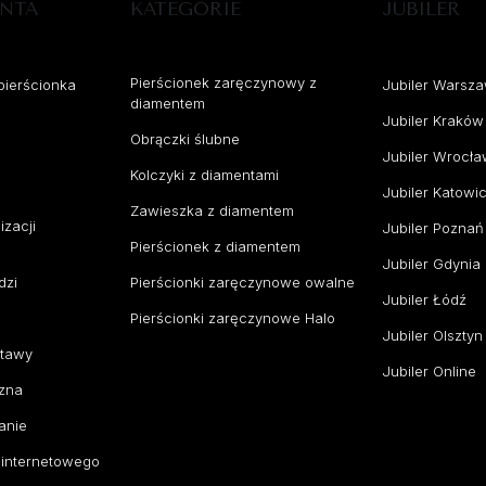
ENTA
KATEGORIE
JUBILER
Pierścionek zaręczynowy z
pierścionka
Jubiler Warsz
diamentem
Jubiler Kraków
Obrączki ślubne
Jubiler Wrocł
Kolczyki z diamentami
Jubiler Katowi
Zawieszka z diamentem
izacji
Jubiler Poznań
Pierścionek z diamentem
Jubiler Gdynia
dzi
Pierścionki zaręczynowe owalne
Jubiler Łódź
Pierścionki zaręczynowe Halo
Jubiler Olsztyn
stawy
Jubiler Online
zna
anie
 internetowego