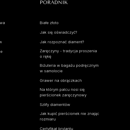
PORADNIK
awa
Białe złoto
Jak się oświadczyć?
aw
Jak rozpoznać diament?
Zaręczyny - tradycja proszenia
ce
o rękę
Biżuteria w bagażu podręcznym
w samolocie
Grawer na obrączkach
Na którym palcu nosi się
pierścionek zaręczynowy
Szlify diamentów
Jak kupić pierścionek nie znając
rozmiaru
Certyfikat brylantu