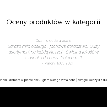
Oceny produktów w kategorii
Ostatnio dodana ocena
Bardzo miła obsługa i fachowe doradztwo. Duży
asortyment na każdą kieszeń. Świetna jakość w
stosunku do ceny. Polecam !!!
- Marcin, 17.03.2021
binem
|
diament w pierścionku
|
gram białego złota cena
|
okrągłe kolczyki z d