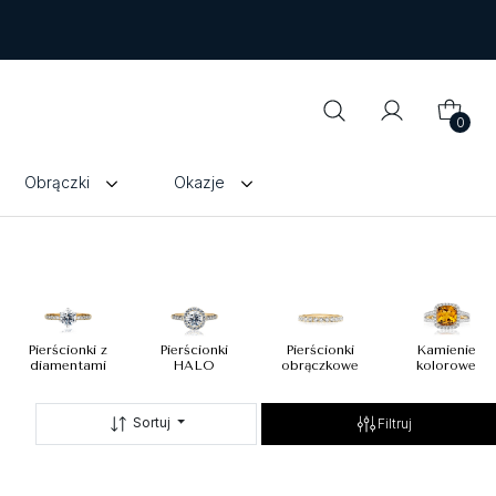
0
Obrączki
Okazje
Pierścionki z
Pierścionki
Pierścionki
Kamienie
diamentami
HALO
obrączkowe
kolorowe
Sortuj
Filtruj