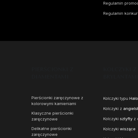
Regulamin promoc
Regulamin konkur
PIERŚCIONKI Z
KOLCZYKI Z
DIAMENTAMI
BRYLANTAM
Pierścionki zaręczynowe z
Kolczyki typu
Halo
kolorowymi kamieniami
Kolczyki z
angiels
Klasyczne pierścionki
Kolczyki
sztyfty
z 
zaręczynowe
Delikatne pierścionki
Kolczyki
wiszące
zaręczynowe