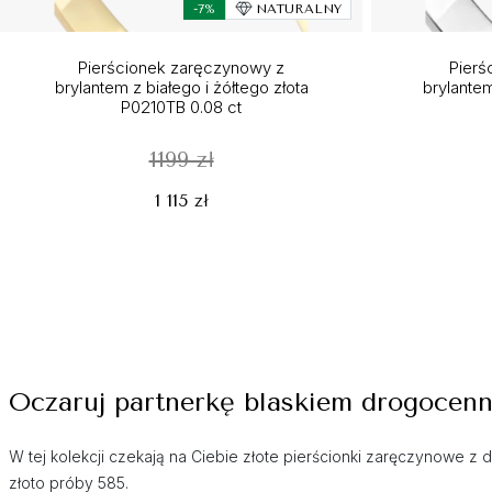
-7%
NATURALNY
Pierścionek zaręczynowy z
Pierś
brylantem z białego i żółtego złota
brylante
P0210TB 0.08 ct
1199 zł
1 115 zł
Oczaruj partnerkę blaskiem drogocen
W tej kolekcji czekają na Ciebie złote pierścionki zaręczynowe z d
złoto próby 585.