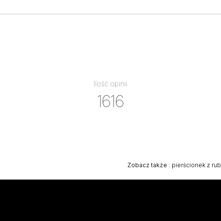
Ilość opinii
1616
Zobacz także
:
pierścionek z ru