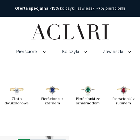
Oferta specjalna -15%
kolczyki
i
zawieszki
-7%
pierścionki
Pierścionki
Kolczyki
Zawieszki
Złoto
Pierścionki z
Pierścionki ze
Pierścionki z
dwukolorowe
szafirem
szmaragdem
rubinem