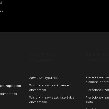
ji
su
ZAWIESZKI Z
PIERŚCIO
I
DIAMENTAMI
ZARĘCZY
Pierścionek z
Zawieszki typu halo
diament labora
Wisiorki - zawieszki serce z
kim zapięciem
diamentem
Pierścionek za
diamentami
Wisiorki - zawieszki krzyżyk z
Pierścionek za
diamentami
złoto