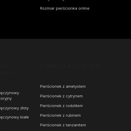
Rozmiar pierścionka online
NKI
KAMIENIE KOLOROWE
NOWE
Pierścionek z ametystem
aręczynowy
Pierścionek z cytrynem
toryjny
Pierścionek z rodolitem
ręczynowy złoty
Pierścionek z rubinem
ręczynowy białe
Pierścionek z tanzanitem