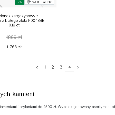
-7%
NATURALNY
cionek zaręczynowy z
m z białego złota P0048BB
0.18 ct
1899 zł
1 766 zł
<
1
2
3
4
>
nych kamieni
iamentami i brylantami do 2500 zł. Wyselekcjonowany asortyment obej