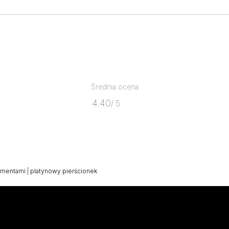
Średnia ocena
4.40
/ 5
iamentami
|
platynowy pierścionek