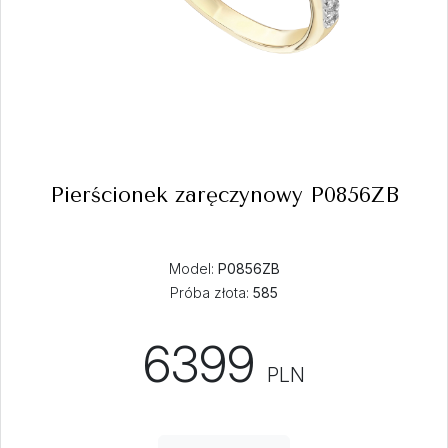
Pierścionek zaręczynowy P0856ZB
Model:
P0856ZB
Próba złota:
585
6399
PLN