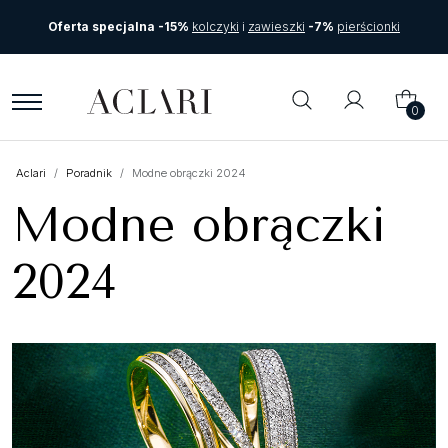
Oferta specjalna -15%
kolczyki
i
zawieszki
-7%
pierścionki
0
Aclari
Poradnik
Modne obrączki 2024
Modne obrączki
2024