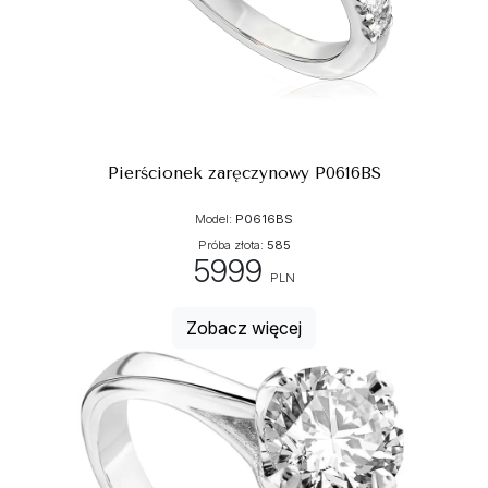
Pierścionek zaręczynowy P0616BS
Model:
P0616BS
Próba złota:
585
5999
PLN
Zobacz więcej