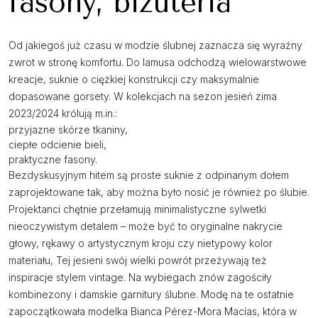
fasony, biżuteria
Od jakiegoś już czasu w modzie ślubnej zaznacza się wyraźny
zwrot w stronę komfortu. Do lamusa odchodzą wielowarstwowe
kreacje, suknie o ciężkiej konstrukcji czy maksymalnie
dopasowane gorsety. W kolekcjach na sezon jesień zima
2023/2024 królują m.in.:
przyjazne skórze tkaniny,
ciepłe odcienie bieli,
praktyczne fasony.
Bezdyskusyjnym hitem są proste suknie z odpinanym dołem
zaprojektowane tak, aby można było nosić je również po ślubie.
Projektanci chętnie przełamują minimalistyczne sylwetki
nieoczywistym detalem – może być to oryginalne nakrycie
głowy, rękawy o artystycznym kroju czy nietypowy kolor
materiału, Tej jesieni swój wielki powrót przeżywają też
inspiracje stylem vintage. Na wybiegach znów zagościły
kombinezony i damskie garnitury ślubne. Modę na te ostatnie
zapoczątkowała modelka Bianca Pérez-Mora Macías, która w