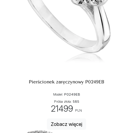
Pierścionek zaręczynowy P0249EB
Model:
P0249EB
Próba złota:
585
21499
PLN
Zobacz więcej