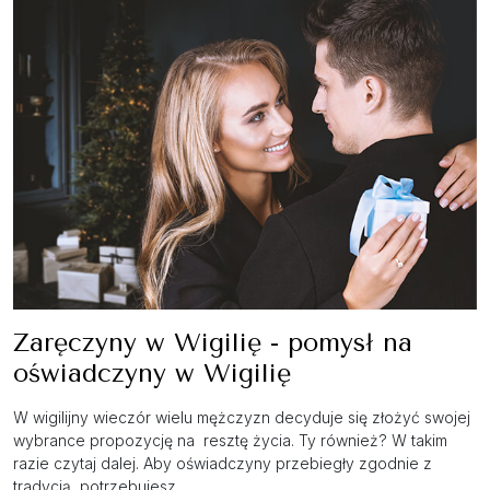
Zaręczyny w Wigilię - pomysł na
oświadczyny w Wigilię
W wigilijny wieczór wielu mężczyzn decyduje się złożyć swojej
wybrance propozycję na resztę życia. Ty również? W takim
razie czytaj dalej. Aby oświadczyny przebiegły zgodnie z
tradycją, potrzebujesz ...