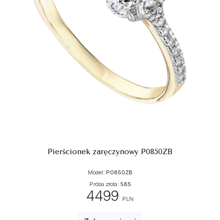
Pierścionek zaręczynowy P0850ZB
Model:
P0850ZB
Próba złota:
585
4499
PLN