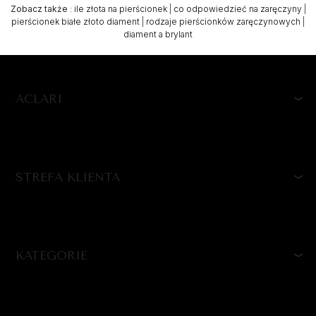
Zobacz także
:
ile złota na pierścionek
|
co odpowiedzieć na zaręczyny
|
pierścionek białe złoto diament
|
rodzaje pierścionków zaręczynowych
|
diament a brylant
ACLARI
STREFA KLIENTA
KATEGORIE