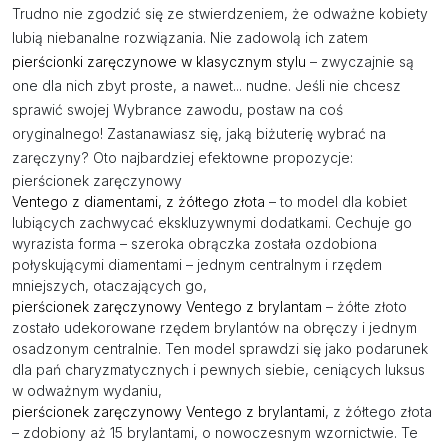
Trudno nie zgodzić się ze stwierdzeniem, że odważne kobiety
lubią niebanalne rozwiązania. Nie zadowolą ich zatem
pierścionki zaręczynowe w klasycznym stylu
– zwyczajnie są
one dla nich zbyt proste, a nawet... nudne. Jeśli nie chcesz
sprawić swojej Wybrance zawodu, postaw na coś
oryginalnego! Zastanawiasz się, jaką biżuterię wybrać na
zaręczyny? Oto najbardziej efektowne propozycje:
pierścionek zaręczynowy
Ventego z diamentami, z żółtego złota
– to model dla kobiet
lubiących zachwycać ekskluzywnymi dodatkami. Cechuje go
wyrazista forma – szeroka obrączka została ozdobiona
połyskującymi diamentami – jednym centralnym i rzędem
mniejszych, otaczających go,
pierścionek zaręczynowy Ventego z brylantam
– żółte złoto
zostało udekorowane rzędem brylantów na obręczy i jednym
osadzonym centralnie. Ten model sprawdzi się jako podarunek
dla pań charyzmatycznych i pewnych siebie, ceniących luksus
w odważnym wydaniu,
pierścionek zaręczynowy Ventego z brylantami
, z żółtego złota
– zdobiony aż 15 brylantami, o nowoczesnym wzornictwie. Te