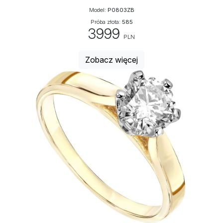
Model:
P0803ZB
Próba złota:
585
3999
PLN
Zobacz więcej