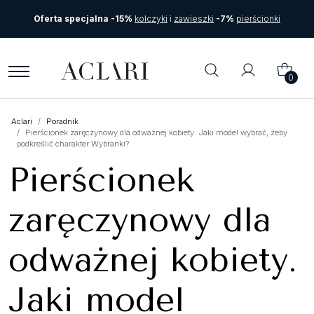
Oferta specjalna -15%
kolczyki
i
zawieszki
-7%
pierścionki
0
Aclari
Poradnik
Pierścionek zaręczynowy dla odważnej kobiety. Jaki model wybrać, żeby
podkreślić charakter Wybranki?
Pierścionek
zaręczynowy dla
odważnej kobiety.
Jaki model