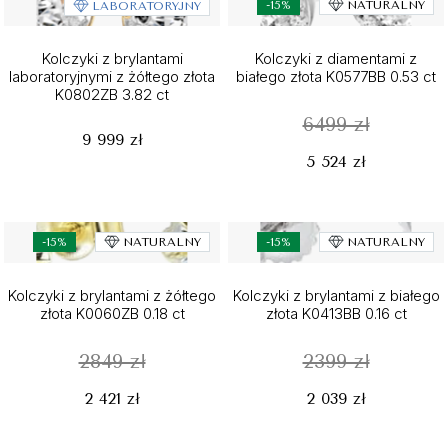
-15%
NATURALNY
LABORATORYJNY
Kolczyki z brylantami
Kolczyki z diamentami z
laboratoryjnymi z żółtego złota
białego złota K0577BB 0.53 ct
K0802ZB 3.82 ct
6499 zł
9 999 zł
5 524 zł
-15%
NATURALNY
-15%
NATURALNY
Kolczyki z brylantami z żółtego
Kolczyki z brylantami z białego
złota K0060ZB 0.18 ct
złota K0413BB 0.16 ct
2849 zł
2399 zł
2 421 zł
2 039 zł