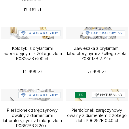
12 461 zł
LABORATORYJNY
LABORATORYJNY
Kolczyki z brylantami
Zawieszka z brylantami
laboratoryjnymi z żółtego złota
laboratoryjnymi z żółtego złota
K0825ZB 6.00 ct
Z0801ZB 2.72 ct
14 999 zł
5 999 zł
-7%
NATURALNY
LABORATORYJNY
Pierścionek zaręczynowy
Pierścionek zaręczynowy
owalny z diamentami
owalny z diamentem z żółtego
laboratoryjnymi z białego złota
złota P0625ZB 0.40 ct
P0852BB 3.20 ct