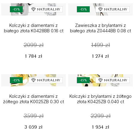
-15%
NATURALNY
-15%
NATURALNY
Kolczyki z diamentami z
Zawieszka z brylantami z
białego złota K0428BB 0.16 ct
białego złota Z0444BB 0.08 ct
2099 zł
1499 zł
1 784 zł
1 274 zł
-15%
NATURALNY
-15%
NATURALNY
Kolczyki z diamentami z
Kolczyki z brylantami z żółtego
żółtego złota K0025ZB 0.30 ct
złota K0425ZB 0.040 ct
3599 zł
2299 zł
3 059 zł
1 954 zł