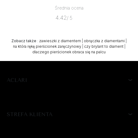
Średnia ocena
4.42
/ 5
Zobacz także
:
zawieszki z diamentem
|
obrączka z diamentami
|
na która rękę pierścionek zaręczynowy
|
czy brylant to diament
|
dlaczego pierścionek obraca się na palcu
ACLARI
STREFA KLIENTA