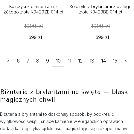
Kolczyki z diamentami z
Kolczyki z brylantami z białego
żółtego złota K0429ZB 0.14 ct
złota K0429BB 0.14 ct
1999 zł
1999 zł
1 699 zł
1 699 zł
<
6
7
8
9
10
11
12
13
14
15
>
Biżuteria z brylantami na święta – blask
magicznych chwil
Biżuteria z brylantami to doskonały sposób, by podkreślić
wyjątkowość świąt. Lśniące kamienie w eleganckich oprawach
dodają każdej stylizacji luksusu i magii, stając się niezapomnianym