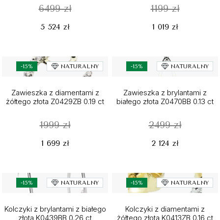
6499 zł
1199 zł
5 524 zł
1 019 zł
-15%
NATURALNY
-15%
NATURALNY
Zawieszka z diamentami z
Zawieszka z brylantami z
żółtego złota Z0429ZB 0.19 ct
białego złota Z0470BB 0.13 ct
1999 zł
2499 zł
1 699 zł
2 124 zł
-15%
NATURALNY
-15%
NATURALNY
Kolczyki z brylantami z białego
Kolczyki z diamentami z
złota K0439BB 0.26 ct
żółtego złota K0413ZB 0.16 ct