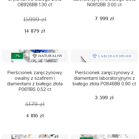
OB926BB 1.30 ct
N0812BB 3.00 ct
7 999 zł
15999 zł
14 879 zł
-7%
NATURALNY
LABORATORYJNY
Pierścionek zaręczynowy
Pierścionek zaręczynowy z
owalny z szafirem i
diamentami laboratoryjnymi z
diamentami z białego złota
białego złota P0846BB 0.90 ct
P0611BS 0.52 ct
3 599 zł
5179 zł
4 816 zł