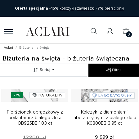
Oferta specjalna -15%
kolczyki
i
zawieszki
-7%
pierścionki
0
Aclari
Biżuteria na święta
Biżuteria na święta - biżuteria świąteczna
Sortuj
Filtruj
-7%
NATURALNY
LABORATORYJNY
Pierścionek obrączkowy z
Kolczyki z diamentami
brylantami z białego złota
laboratoryjnymi z białego złota
OB925BB 1.03 ct
K0800BB 3.95 ct
9 999 zł
13399 zł