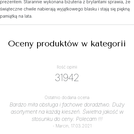
prezentem. Starannie wykonana biżuteria z brylantami sprawia, że
świąteczne chwile nabierają wyjątkowego blasku i stają się piękną
pamiątką na lata.
Oceny produktów w kategorii
Ilość opinii
31942
Ostatnio dodana ocena
Bardzo miła obsługa i fachowe doradztwo. Duży
asortyment na każdą kieszeń. Świetna jakość w
stosunku do ceny. Polecam !!!
- Marcin, 17.03.2021