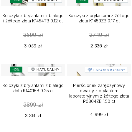
Kolczyki z brylantami z białego
Kolczyki z brylantami z żółtego
i żółtego złota K1454TB 0.12 ct
złota K1453ZB 0.17 ct
3599 zł
2749 zł
3 059 zł
2 336 zł
-15%
NATURALNY
LABORATORYJNY
Kolczyki z brylantami z białego
Pierścionek zaręczynowy
złota K1401BB 0.25 ct
owalny z brylantem
laboratoryjnym z żółtego złota
P0804ZB 1.50 ct
3899 zł
4 999 zł
3 314 zł