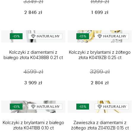
3349 zł
1999 zł
2 846 zł
1 699 zł
-15%
NATURALNY
-15%
NATURALNY
Kolczyki z diamentami z
Kolczyki z brylantami z żółtego
białego złota K0438BB 0.21 ct
złota K0419ZB 0.25 ct
4599 zł
3299 zł
3 909 zł
2 804 zł
-15%
NATURALNY
-15%
NATURALNY
Kolczyki z brylantami z białego
Zawieszka z diamentami z
złota K0411BB 0.10 ct
żółtego złota Z0410ZB 0.15 ct