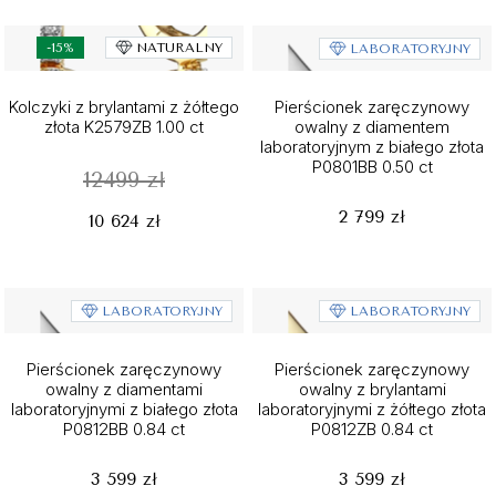
-15%
NATURALNY
LABORATORYJNY
Kolczyki z brylantami z żółtego
Pierścionek zaręczynowy
złota K2579ZB 1.00 ct
owalny z diamentem
laboratoryjnym z białego złota
P0801BB 0.50 ct
12499 zł
2 799 zł
10 624 zł
LABORATORYJNY
LABORATORYJNY
Pierścionek zaręczynowy
Pierścionek zaręczynowy
owalny z diamentami
owalny z brylantami
laboratoryjnymi z białego złota
laboratoryjnymi z żółtego złota
P0812BB 0.84 ct
P0812ZB 0.84 ct
3 599 zł
3 599 zł