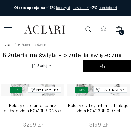
Oferta specjalna -15%
kolczyki
i
zawieszki
-7%
pierścionki
0
Aclari
Biżuteria na święta
Biżuteria na święta - biżuteria świąteczna
Sortuj
Filtruj
-15%
NATURALNY
-15%
NATURALNY
Kolczyki z diamentami z
Kolczyki z brylantami z białego
białego złota K0419BB 0.25 ct
złota K0423BB 0.07 ct
3299 zł
3199 zł