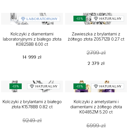
-15%
NATURALNY
LABORATORYJNY
Kolczyki z diamentami
Zawieszka z brylantami z
laboratoryjnymi z białego złota
żółtego złota Z0571ZB 0.27 ct
K0825BB 6.00 ct
2799 zł
14 999 zł
2 379 zł
-15%
NATURALNY
-15%
NATURALNY
Kolczyki z brylantami z białego
Kolczyki z ametystami i
złota K1578BB 0.82 ct
diamentami z żółtego złota
K0485ZM 5.20 ct
9249 zł
6999 zł