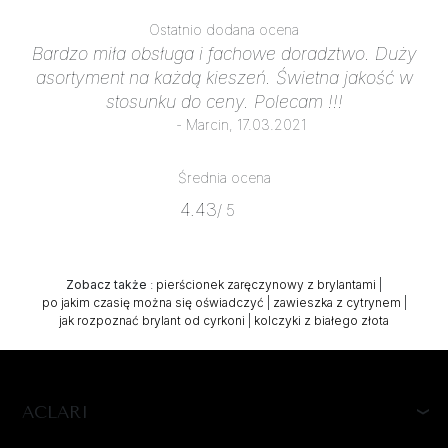
Ostatnio dodana ocena
Bardzo miła obsługa i fachowe doradztwo. Duży
asortyment na każdą kieszeń. Świetna jakość w
stosunku do ceny. Polecam !!!
- Marcin, 17.03.2021
Średnia ocena
4.43
/ 5
Zobacz także
:
pierścionek zaręczynowy z brylantami
|
po jakim czasię można się oświadczyć
|
zawieszka z cytrynem
|
jak rozpoznać brylant od cyrkoni
|
kolczyki z białego złota
ACLARI