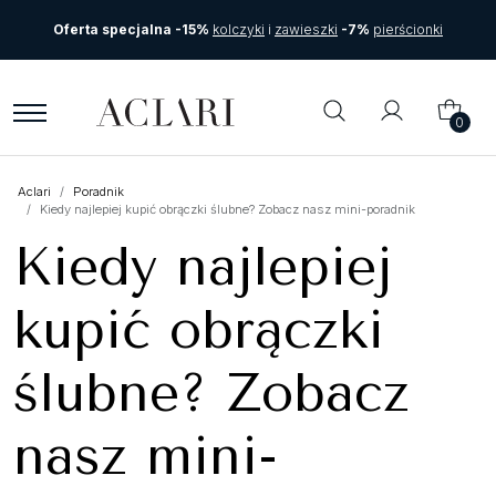
Oferta specjalna -15%
kolczyki
i
zawieszki
-7%
pierścionki
0
Aclari
Poradnik
Kiedy najlepiej kupić obrączki ślubne? Zobacz nasz mini-poradnik
Kiedy najlepiej
kupić obrączki
ślubne? Zobacz
nasz mini-