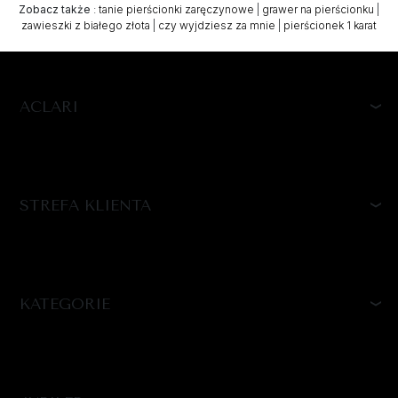
Zobacz także
:
tanie pierścionki zaręczynowe
|
grawer na pierścionku
|
zawieszki z białego złota
|
czy wyjdziesz za mnie
|
pierścionek 1 karat
ACLARI
STREFA KLIENTA
KATEGORIE