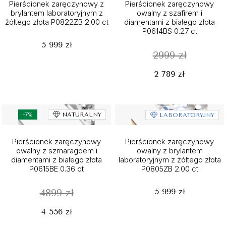
Pierścionek zaręczynowy z
Pierścionek zaręczynowy
brylantem laboratoryjnym z
owalny z szafirem i
żółtego złota P0822ZB 2.00 ct
diamentami z białego złota
P0614BS 0.27 ct
5 999 zł
2999 zł
2 789 zł
-7%
NATURALNY
LABORATORYJNY
Pierścionek zaręczynowy
Pierścionek zaręczynowy
owalny z szmaragdem i
owalny z brylantem
diamentami z białego złota
laboratoryjnym z żółtego złota
P0615BE 0.36 ct
P0805ZB 2.00 ct
5 999 zł
4899 zł
4 556 zł