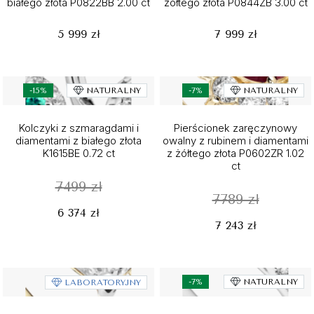
białego złota P0822BB 2.00 ct
żółtego złota P0844ZB 3.00 ct
5 999 zł
7 999 zł
-15%
NATURALNY
-7%
NATURALNY
Kolczyki z szmaragdami i
Pierścionek zaręczynowy
diamentami z białego złota
owalny z rubinem i diamentami
K1615BE 0.72 ct
z żółtego złota P0602ZR 1.02
ct
7499 zł
7789 zł
6 374 zł
7 243 zł
-7%
NATURALNY
LABORATORYJNY