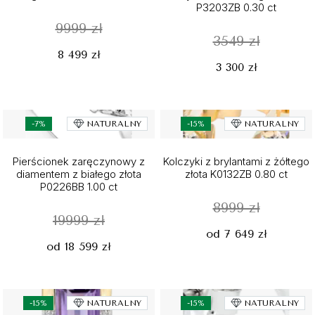
P3203ZB 0.30 ct
9999 zł
3549 zł
8 499 zł
3 300 zł
-7%
NATURALNY
-15%
NATURALNY
Pierścionek zaręczynowy z
Kolczyki z brylantami z żółtego
diamentem z białego złota
złota K0132ZB 0.80 ct
P0226BB 1.00 ct
8999 zł
19999 zł
od 7 649 zł
od 18 599 zł
-15%
NATURALNY
-15%
NATURALNY