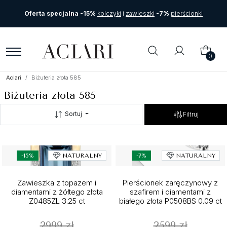
Oferta specjalna -15%
kolczyki
i
zawieszki
-7%
pierścionki
0
Aclari
Biżuteria złota 585
Biżuteria złota 585
Sortuj
Filtruj
-15%
NATURALNY
-7%
NATURALNY
Zawieszka z topazem i
Pierścionek zaręczynowy z
diamentami z żółtego złota
szafirem i diamentami z
Z0485ZL 3.25 ct
białego złota P0508BS 0.09 ct
2999 zł
2599 zł