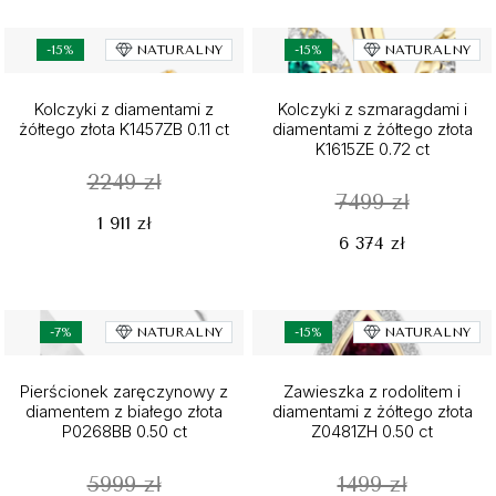
-15%
NATURALNY
-15%
NATURALNY
Kolczyki z diamentami z
Kolczyki z szmaragdami i
żółtego złota K1457ZB 0.11 ct
diamentami z żółtego złota
K1615ZE 0.72 ct
2249 zł
7499 zł
1 911 zł
6 374 zł
-7%
NATURALNY
-15%
NATURALNY
Pierścionek zaręczynowy z
Zawieszka z rodolitem i
diamentem z białego złota
diamentami z żółtego złota
P0268BB 0.50 ct
Z0481ZH 0.50 ct
5999 zł
1499 zł