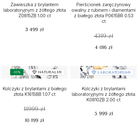
Zawieszka z brylantem
Pierścionek zaręczynowy
laboratoryjnym z żółtego złota
owalny z rubinem i diamentami
Z0815ZB 1.00 ct
z białego złota P0615BR 0.53
ct
3 499 zł
4319 zł
4 016 zł
-15%
NATURALNY
LABORATORYJNY
Kolczyki z brylantami z białego
Kolczyki z brylantami
złota K1615BB 1.07 ct
laboratoryjnymi z żółtego złota
K0810ZB 2.00 ct
11999 zł
5 999 zł
10 199 zł