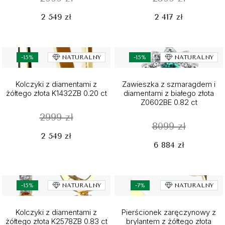
2 549 zł
2 417 zł
-15%
NATURALNY
-15%
NATURALNY
Kolczyki z diamentami z
Zawieszka z szmaragdem i
żółtego złota K1432ZB 0.20 ct
diamentami z białego złota
Z0602BE 0.82 ct
2999 zł
8099 zł
2 549 zł
6 884 zł
-15%
NATURALNY
-7%
NATURALNY
Kolczyki z diamentami z
Pierścionek zaręczynowy z
żółtego złota K2578ZB 0.83 ct
brylantem z żółtego złota