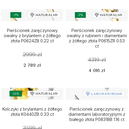
-7%
NATURALNY
-7%
NATURALNY
Pierścionek zaręczynowy
Pierścionek zaręczynowy
owalny z brylantem z żółtego
owalny z rubinem i diamentami
złota P0624ZB 0.22 ct
z żółtego złota P0615ZR 0.53
ct
2999 zł
4319 zł
2 789 zł
4 016 zł
-15%
NATURALNY
LABORATORYJNY
Kolczyki z brylantami z żółtego
Pierścionek zaręczynowy z
złota K0440ZB 0.33 ct
diamentami laboratoryjnymi z
białego złota P0831BB 1.16 ct
3599 zł