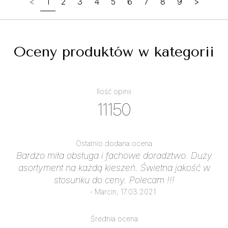
<
1
2
3
4
5
6
7
8
9
>
Oceny produktów w kategorii
Ilość opinii
11150
Ostatnio dodana ocena
Bardzo miła obsługa i fachowe doradztwo. Duży
asortyment na każdą kieszeń. Świetna jakość w
stosunku do ceny. Polecam !!!
- Marcin, 17.03.2021
Średnia ocena