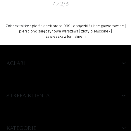
4.42
/ 5
Zobacz także
:
pierścionek proba 999
|
obrączki ślubne grawerowane
|
pierścionki zaręczynowe warszawa
|
złoty pierścionek
|
zawieszka z turmalinem
ACLARI
STREFA KLIENTA
KATEGORIE