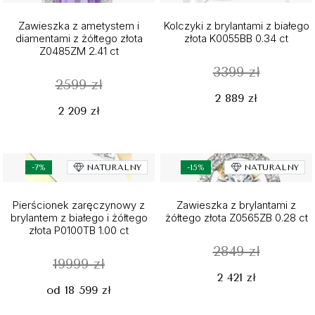
Zawieszka z ametystem i
Kolczyki z brylantami z białego
diamentami z żółtego złota
złota K0055BB 0.34 ct
Z0485ZM 2.41 ct
3399 zł
2599 zł
2 889 zł
2 209 zł
-7%
NATURALNY
-15%
NATURALNY
Pierścionek zaręczynowy z
Zawieszka z brylantami z
brylantem z białego i żółtego
żółtego złota Z0565ZB 0.28 ct
złota P0100TB 1.00 ct
2849 zł
19999 zł
2 421 zł
od 18 599 zł