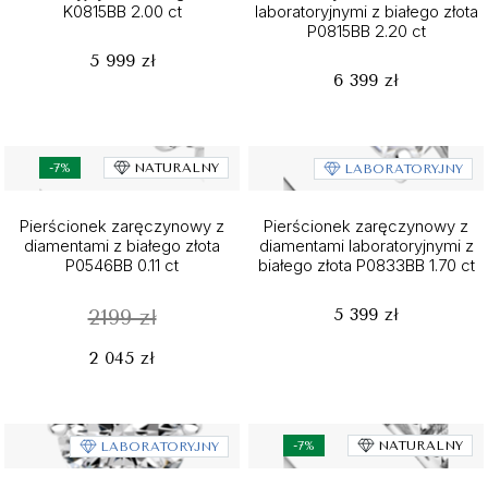
K0815BB 2.00 ct
laboratoryjnymi z białego złota
P0815BB 2.20 ct
5 999 zł
6 399 zł
-7%
NATURALNY
LABORATORYJNY
Pierścionek zaręczynowy z
Pierścionek zaręczynowy z
diamentami z białego złota
diamentami laboratoryjnymi z
P0546BB 0.11 ct
białego złota P0833BB 1.70 ct
5 399 zł
2199 zł
2 045 zł
-7%
NATURALNY
LABORATORYJNY