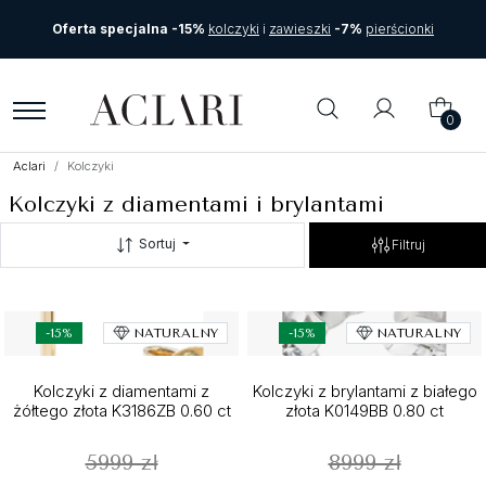
Oferta specjalna -15%
kolczyki
i
zawieszki
-7%
pierścionki
0
Aclari
Kolczyki
Kolczyki z diamentami i brylantami
Sortuj
Filtruj
-15%
NATURALNY
-15%
NATURALNY
Kolczyki z diamentami z
Kolczyki z brylantami z białego
żółtego złota K3186ZB 0.60 ct
złota K0149BB 0.80 ct
5999 zł
8999 zł