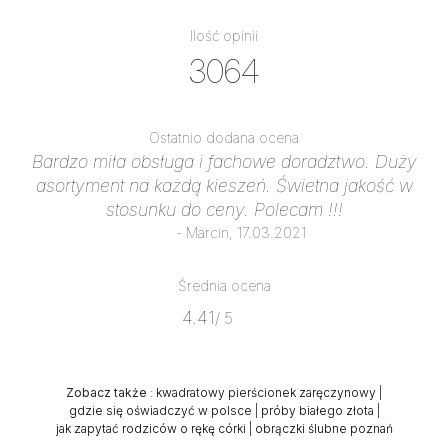
Ilość opinii
3064
Ostatnio dodana ocena
Bardzo miła obsługa i fachowe doradztwo. Duży
asortyment na każdą kieszeń. Świetna jakość w
stosunku do ceny. Polecam !!!
- Marcin, 17.03.2021
Średnia ocena
4.41
/ 5
Zobacz także
:
kwadratowy pierścionek zaręczynowy
|
gdzie się oświadczyć w polsce
|
próby białego złota
|
jak zapytać rodziców o rękę córki
|
obrączki ślubne poznań