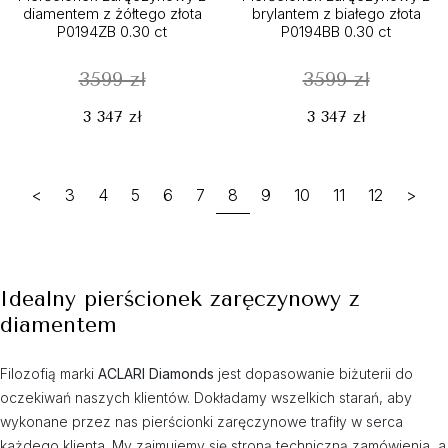
diamentem z żółtego złota
brylantem z białego złota
P0194ZB 0.30 ct
P0194BB 0.30 ct
3599 zł
3599 zł
3 347 zł
3 347 zł
<
3
4
5
6
7
8
9
10
11
12
>
Idealny pierścionek zaręczynowy z
diamentem
Filozofią marki
ACLARI Diamonds
jest dopasowanie biżuterii do
oczekiwań naszych klientów. Dokładamy wszelkich starań, aby
wykonane przez nas pierścionki zaręczynowe trafiły w serca
każdego klienta. My zajmujemy się stroną techniczną zamówienia, a