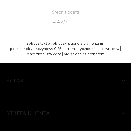
Średnia ocena
4.42
/ 5
Zobacz także
:
obrączki ślubne z diamentami
|
pierścionek zaręczynowy 0 25 ct
|
romantyczne miejsca wrocław
|
białe złoto 925 cena
|
pierścionek z brylantem
ACLARI
STREFA KLIENTA