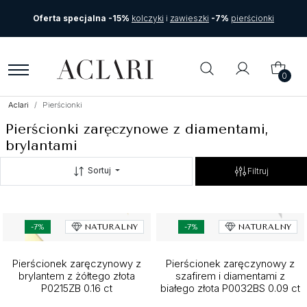
Oferta specjalna -15%
kolczyki
i
zawieszki
-7%
pierścionki
0
Aclari
Pierścionki
Pierścionki zaręczynowe z diamentami,
brylantami
Sortuj
Filtruj
-7%
NATURALNY
-7%
NATURALNY
Pierścionek zaręczynowy z
Pierścionek zaręczynowy z
brylantem z żółtego złota
szafirem i diamentami z
P0215ZB 0.16 ct
białego złota P0032BS 0.09 ct