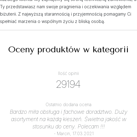
Ty przedstawiasz nam swoje pragnienia i oczekiwania względem
biżuterii. Z najwyższą starannością i przyjemnością pomagamy Ci
spełniać marzenia o wspólnym życiu z bliską osobą.
Oceny produktów w kategorii
Ilość opinii
29194
Ostatnio dodana ocena
Bardzo miła obsługa i fachowe doradztwo. Duży
asortyment na każdą kieszeń. Świetna jakość w
stosunku do ceny. Polecam !!!
- Marcin, 17.03.2021