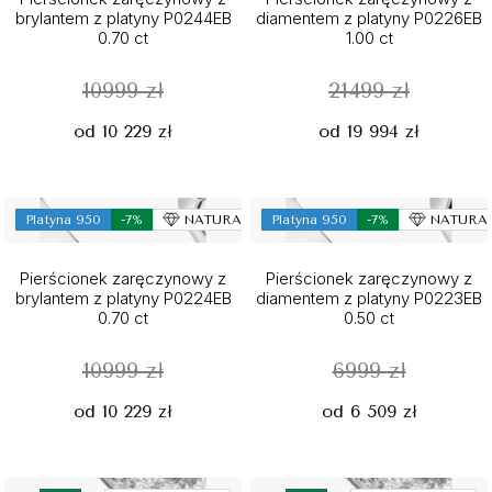
brylantem z platyny P0244EB
diamentem z platyny P0226EB
0.70 ct
1.00 ct
10999 zł
21499 zł
od 10 229 zł
od 19 994 zł
Platyna 950
-7%
NATURALNY
Platyna 950
-7%
NATURA
Pierścionek zaręczynowy z
Pierścionek zaręczynowy z
brylantem z platyny P0224EB
diamentem z platyny P0223EB
0.70 ct
0.50 ct
10999 zł
6999 zł
od 10 229 zł
od 6 509 zł