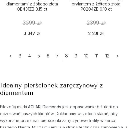
diamentami z żółtego złota
brylantem z żółtego złota
OB431ZB 0.15 ct
P0204ZB 0.18 ct
3599 zł
2399 zł
3 347 zł
2 231 zł
<
3
4
5
6
7
8
9
10
11
12
>
Idealny pierścionek zaręczynowy z
diamentem
Filozofią marki
ACLARI Diamonds
jest dopasowanie biżuterii do
oczekiwań naszych klientów. Dokładamy wszelkich starań, aby
wykonane przez nas pierścionki zaręczynowe trafiły w serca
każdego klienta. My zajmujemy się stroną techniczną zamówienia, a