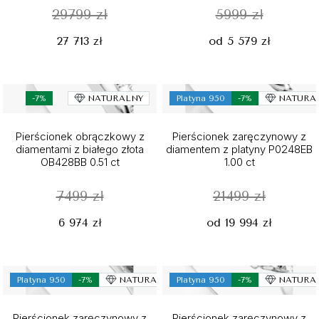
29799 zł
5999 zł
27 713 zł
od 5 579 zł
-7%
NATURALNY
Platyna 950
-7%
NATURA
Pierścionek obrączkowy z
Pierścionek zaręczynowy z
diamentami z białego złota
diamentem z platyny P0248EB
OB428BB 0.51 ct
1.00 ct
7499 zł
21499 zł
6 974 zł
od 19 994 zł
Platyna 950
-7%
NATURALNY
Platyna 950
-7%
NATURA
Pierścionek zaręczynowy z
Pierścionek zaręczynowy z