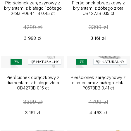
Pierścionek zaręczynowy z
Pierścionek obrączkowy z
brylantami z białego i żółtego
brylantami z żółtego złota
złota P0644TB 0.45 ct
OB427ZB 0.15 ct
4299 zł
3399 zł
3 998 zł
3 161 zł
-7%
NATURALNY
-7%
NATURALNY
Pierścionek obrączkowy z
Pierścionek zaręczynowy z
diamentami z białego złota
diamentami z białego złota
OB427BB 0.15 ct
P0578BB 0.41 ct
3399 zł
4799 zł
3 161 zł
4 463 zł