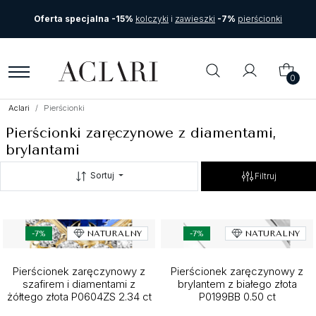
Oferta specjalna -15%
kolczyki
i
zawieszki
-7%
pierścionki
0
Aclari
Pierścionki
Pierścionki zaręczynowe z diamentami,
brylantami
Sortuj
Filtruj
-7%
NATURALNY
-7%
NATURALNY
Pierścionek zaręczynowy z
Pierścionek zaręczynowy z
szafirem i diamentami z
brylantem z białego złota
żółtego złota P0604ZS 2.34 ct
P0199BB 0.50 ct