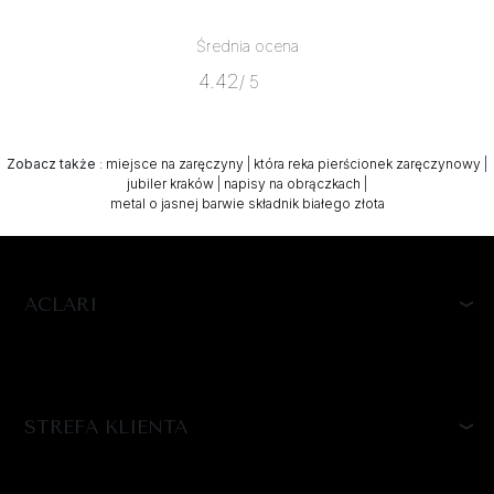
Średnia ocena
4.42
/ 5
Zobacz także
:
miejsce na zaręczyny
|
która reka pierścionek zaręczynowy
|
jubiler kraków
|
napisy na obrączkach
|
metal o jasnej barwie składnik białego złota
ACLARI
STREFA KLIENTA