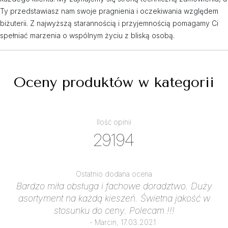
Ty przedstawiasz nam swoje pragnienia i oczekiwania względem
biżuterii. Z najwyższą starannością i przyjemnością pomagamy Ci
spełniać marzenia o wspólnym życiu z bliską osobą.
Oceny produktów w kategorii
Ilość opinii
29194
Ostatnio dodana ocena
Bardzo miła obsługa i fachowe doradztwo. Duży
asortyment na każdą kieszeń. Świetna jakość w
stosunku do ceny. Polecam !!!
- Marcin, 17.03.2021