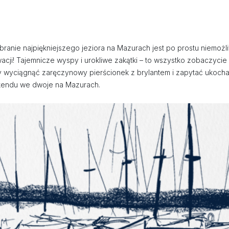
anie najpiękniejszego jeziora na Mazurach jest po prostu niemożli
cji! Tajemnicze wyspy i urokliwe zakątki – to wszystko zobaczycie z
wyciągnąć zaręczynowy pierścionek z brylantem i zapytać ukochaną
kendu we dwoje na Mazurach.