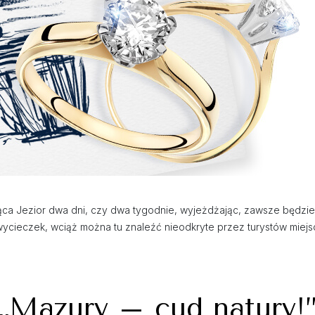
iąca Jezior dwa dni, czy dwa tygodnie, wyjeżdżając, zawsze będzi
ycieczek, wciąż można tu znaleźć nieodkryte przez turystów miejs
„Mazury – cud natury!