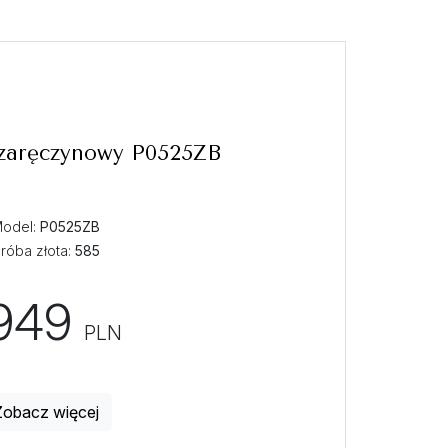
 zaręczynowy P0525ZB
odel:
P0525ZB
róba złota:
585
949
PLN
Zobacz więcej