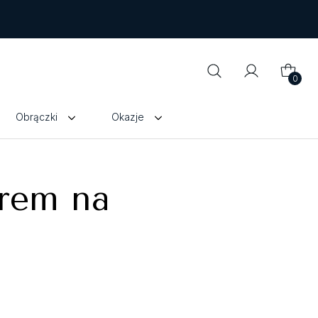
0
Obrączki
Okazje
orem na