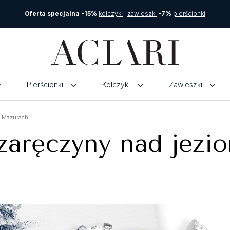
Oferta specjalna -15%
kolczyki
i
zawieszki
-7%
pierścionki
Pierścionki
Kolczyki
Zawieszki
a Mazurach
aręczyny nad jezi