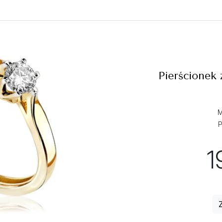
Pierścionek
M
P
1