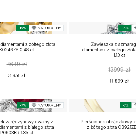
-15%
NATURALNY
-15%
 diamentami z żółtego złota
Zawieszka z szmarag
K0246ZB 0.48 ct
diamentami z białego zło
1.13 ct
4649 zł
13999 zł
3 951 zł
11 899 zł
-7%
NATURALNY
-7%
nek zaręczynowy owalny z
Pierścionek obrączkowy z 
 diamentami z białego złota
z żółtego złota OB921ZB
P0603BR 1.35 ct