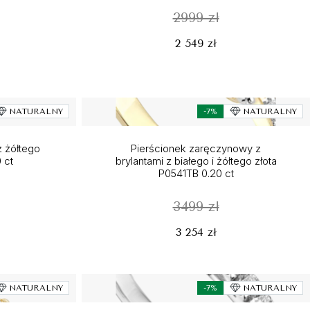
2999 zł
2 549 zł
NATURALNY
-7%
NATURALNY
z żółtego
Pierścionek zaręczynowy z
 ct
brylantami z białego i żółtego złota
P0541TB 0.20 ct
3499 zł
3 254 zł
NATURALNY
-7%
NATURALNY