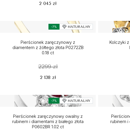
2 045 zł
-7%
NATURALNY
Pierścionek zaręczynowy z
Kolczyki z
diamentem z żółtego złota P0272ZB
0.18 ct
2299 zł
2 138 zł
-7%
NATURALNY
Pierścionek zaręczynowy owalny z
Pierścio
rubinem i diamentami z białego złota
rubinem i
P0602BR 1.02 ct