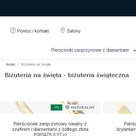
Pomoc i kontakt
Salony
Pierścionki zaręczynowe z diamentami
Aclari
Biżuteria na święta
Biżuteria na święta - biżuteria świąteczna
-7%
NATURALNY
Pierścionek zaręczynowy owalny z
Pierś
szafirem i diamentami z żółtego złota
brylantam
P0614ZS 0.27 ct