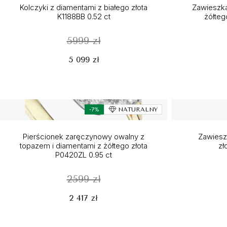
Kolczyki z diamentami z białego złota
Zawieszka
K1188BB 0.52 ct
żółteg
5999 zł
5 099 zł
-7%
NATURALNY
Pierścionek zaręczynowy owalny z
Zawieszk
topazem i diamentami z żółtego złota
zł
P0420ZL 0.95 ct
2599 zł
2 417 zł