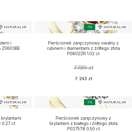
NATURALNY
-7%
NATURALNY
dem i
Pierścionek zaręczynowy owalny z
ta Z0603BE
rubinem i diamentami z żółtego złota
P0602ZR 1.02 ct
7789 zł
7 243 zł
NATURALNY
-7%
NATURALNY
brylantami
Pierścionek zaręczynowy z
 0.27 ct
brylantem z białego i żółtego złota
P0275TB 0.50 ct