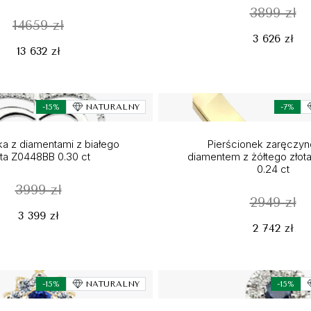
3899 zł
14659 zł
3 626 zł
13 632 zł
-15%
NATURALNY
-7%
a z diamentami z białego
Pierścionek zaręczy
ota Z0448BB 0.30 ct
diamentem z żółtego zło
0.24 ct
3999 zł
2949 zł
3 399 zł
2 742 zł
-15%
NATURALNY
-15%