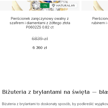
-7%
NATURALNY
Pierścionek zaręczynowy owalny z
Pierścio
szafirem i diamentami z żółtego złota
rubinem i
P0602ZS 0.82 ct
6839 zł
6 360 zł
Biżuteria z brylantami na święta – bl
Biżuteria z brylantami to doskonały sposób, by podkreślić wyjątko