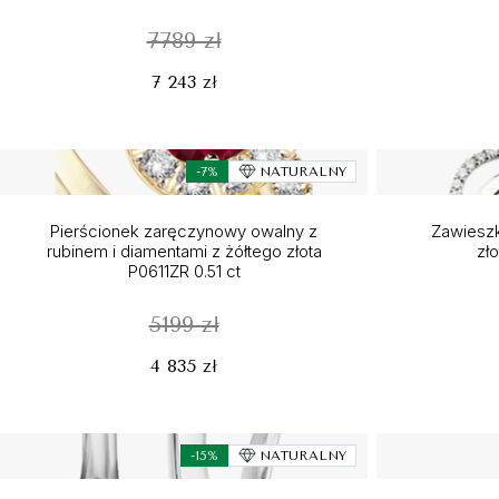
7789 zł
7 243 zł
-7%
NATURALNY
Pierścionek zaręczynowy owalny z
Zawieszk
rubinem i diamentami z żółtego złota
zł
P0611ZR 0.51 ct
5199 zł
4 835 zł
-15%
NATURALNY