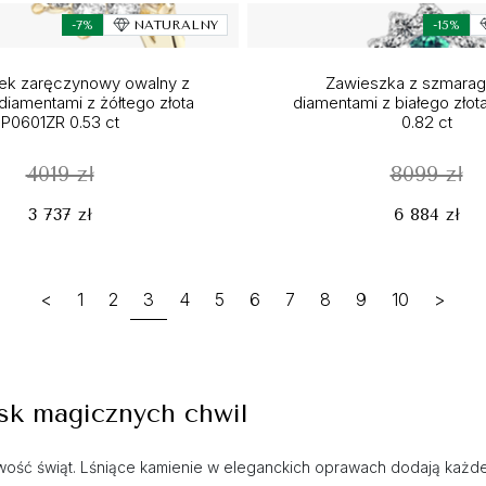
-7%
NATURALNY
-15%
nek zaręczynowy owalny z
Zawieszka z szmarag
 diamentami z żółtego złota
diamentami z białego zło
P0601ZR 0.53 ct
0.82 ct
4019 zł
8099 zł
3 737 zł
6 884 zł
<
1
2
3
4
5
6
7
8
9
10
>
ask magicznych chwil
wość świąt. Lśniące kamienie w eleganckich oprawach dodają każdej 