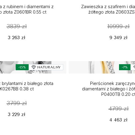
 z rubinem i diamentami z
Zawieszka z szafirem i di
o złota Z0601BR 0.55 ct
żółtego złota Z0603ZS 
3839 zł
10999 zł
3 263 zł
9 349 zł
-15%
NATURALNY
-7%
 brylantami z białego złota
Pierścionek zaręczy
K0267BB 0.38 ct
diamentami z białego i żół
P0400TB 0.20 c
3799 zł
4799 zł
3 229 zł
4 463 zł