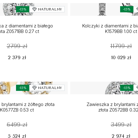
-15%
NATURALNY
-15%
a z diamentami z białego
Kolczyki z diamentami z bi
ota Z0571BB 0.27 ct
K1579BB 1.00 ct
2799 zł
11799 zł
2 379 zł
10 029 zł
-15%
NATURALNY
-15%
 brylantami z żółtego złota
Zawieszka z brylantami 
K0577ZB 0.53 ct
złota Z0572BB 0.32
6499 zł
3499 zł
5 524 zł
2 974 zł