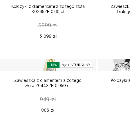
Kolczyki z diamentami z żółtego złota
Zawieszka
K0265ZB 0.60 ct
białeg
5999 zł
5 099 zł
-15%
NATURALNY
Zawieszka z diamentem z żółtego
Kolczyki z
złota Z0443ZB 0.050 ct
949 zł
806 zł