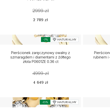
2999 zł
2 789 zł
-7%
NATURALNY
Pierścionek zaręczynowy owalny z
Pierścio
szmaragdem i diamentami z żółtego
rubinem i
złota P0601ZE 0.36 ct
4999 zł
4 649 zł
-15%
NATURALNY