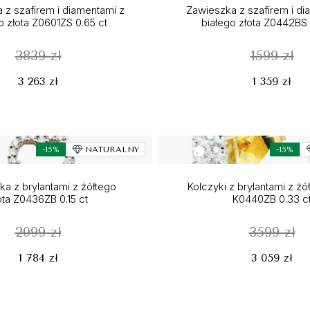
 z szafirem i diamentami z
Zawieszka z szafirem i di
o złota Z0601ZS 0.65 ct
białego złota Z0442BS 
3839 zł
1599 zł
3 263 zł
1 359 zł
-15%
NATURALNY
-15%
a z brylantami z żółtego
Kolczyki z brylantami z żó
ota Z0436ZB 0.15 ct
K0440ZB 0.33 c
2099 zł
3599 zł
1 784 zł
3 059 zł