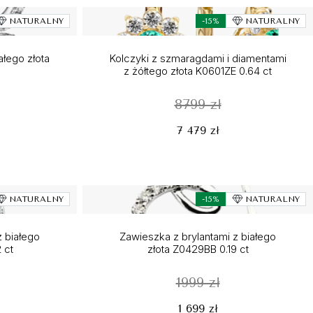
NATURALNY
-15%
NATURALNY
ałego złota
Kolczyki z szmaragdami i diamentami
z żółtego złota K0601ZE 0.64 ct
8799 zł
7 479 zł
NATURALNY
-15%
NATURALNY
z białego
Zawieszka z brylantami z białego
 ct
złota Z0429BB 0.19 ct
1999 zł
1 699 zł