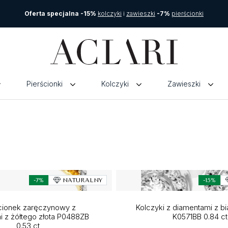
Oferta specjalna -15%
kolczyki
i
zawieszki
-7%
pierścionki
Pierścionki
Kolczyki
Zawieszki
-7%
NATURALNY
-15%
cionek zaręczynowy z
Kolczyki z diamentami z bi
i z żółtego złota P0488ZB
K0571BB 0.84 ct
0.53 ct