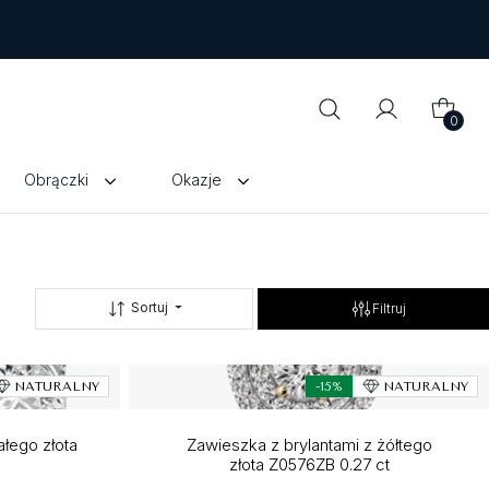
0
Obrączki
Okazje
Sortuj
Filtruj
NATURALNY
-15%
NATURALNY
ałego złota
Zawieszka z brylantami z żółtego
złota Z0576ZB 0.27 ct