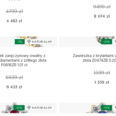
9499 zł
4799 zł
8 074 zł
4 463 zł
-7%
NATURALNY
-15%
nek zaręczynowy owalny z
Zawieszka z brylantami 
 diamentami z żółtego złota
złota Z0474ZB 0.20
P0616ZR 1.01 ct
1599 zł
6939 zł
1 359 zł
6 453 zł
-15%
NATURALNY
-15%