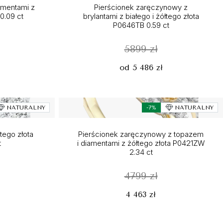
amentami z
Pierścionek zaręczynowy z
0.09 ct
brylantami z białego i żółtego złota
P0646TB 0.59 ct
5899 zł
od 5 486 zł
NATURALNY
-7%
NATURALNY
łtego złota
Pierścionek zaręczynowy z topazem
t
i diamentami z żółtego złota P0421ZW
2.34 ct
4799 zł
4 463 zł