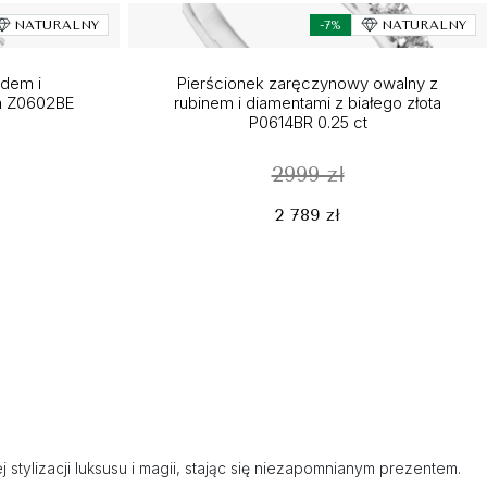
NATURALNY
-7%
NATURALNY
dem i
Pierścionek zaręczynowy owalny z
ta Z0602BE
rubinem i diamentami z białego złota
P0614BR 0.25 ct
2999 zł
2 789 zł
stylizacji luksusu i magii, stając się niezapomnianym prezentem.