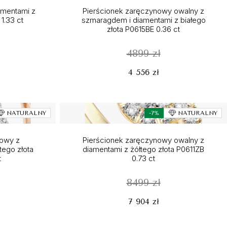
amentami z
Pierścionek zaręczynowy owalny z
1.33 ct
szmaragdem i diamentami z białego
złota P0615BE 0.36 ct
4899 zł
4 556 zł
NATURALNY
-7%
NATURALNY
nowy z
Pierścionek zaręczynowy owalny z
tego złota
diamentami z żółtego złota P0611ZB
t
0.73 ct
8499 zł
7 904 zł