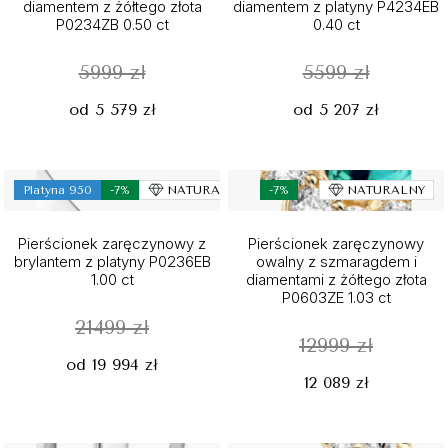
diamentem z żółtego złota
diamentem z platyny P4234EB
P0234ZB 0.50 ct
0.40 ct
5999 zł
5599 zł
od 5 579 zł
od 5 207 zł
Platyna 950
-7%
NATURALNY
-7%
NATURALNY
Pierścionek zaręczynowy z
Pierścionek zaręczynowy
brylantem z platyny P0236EB
owalny z szmaragdem i
1.00 ct
diamentami z żółtego złota
P0603ZE 1.03 ct
21499 zł
12999 zł
od 19 994 zł
12 089 zł