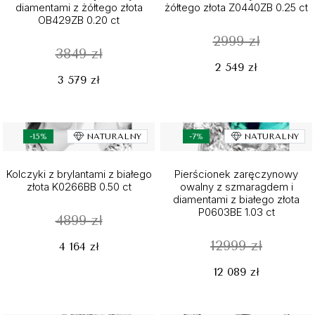
diamentami z żółtego złota
żółtego złota Z0440ZB 0.25 ct
OB429ZB 0.20 ct
2999 zł
3849 zł
2 549 zł
3 579 zł
-15%
NATURALNY
-7%
NATURALNY
Kolczyki z brylantami z białego
Pierścionek zaręczynowy
złota K0266BB 0.50 ct
owalny z szmaragdem i
diamentami z białego złota
P0603BE 1.03 ct
4899 zł
12999 zł
4 164 zł
12 089 zł