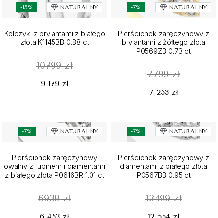
-15%
NATURALNY
-7%
NATURALNY
Kolczyki z brylantami z białego
Pierścionek zaręczynowy z
złota K1145BB 0.88 ct
brylantami z żółtego złota
P0569ZB 0.73 ct
10799 zł
7799 zł
9 179 zł
7 253 zł
-7%
NATURALNY
-7%
NATURALNY
Pierścionek zaręczynowy
Pierścionek zaręczynowy z
owalny z rubinem i diamentami
diamentami z białego złota
z białego złota P0616BR 1.01 ct
P0567BB 0.95 ct
6939 zł
13499 zł
6 453 zł
12 554 zł