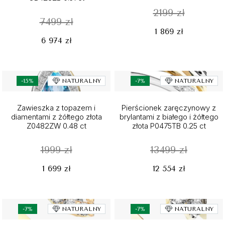
2199 zł
7499 zł
1 869 zł
6 974 zł
-15%
NATURALNY
-7%
NATURALNY
Zawieszka z topazem i
Pierścionek zaręczynowy z
diamentami z żółtego złota
brylantami z białego i żółtego
Z0482ZW 0.48 ct
złota P0475TB 0.25 ct
1999 zł
13499 zł
1 699 zł
12 554 zł
-7%
NATURALNY
-7%
NATURALNY