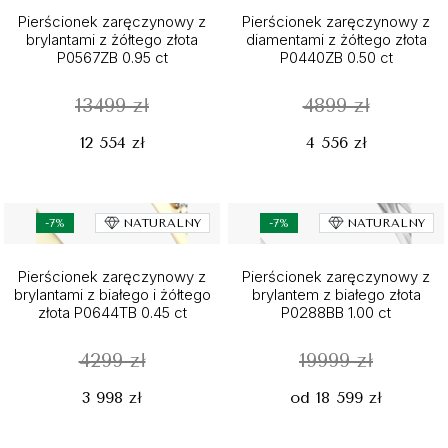
Pierścionek zaręczynowy z
Pierścionek zaręczynowy z
brylantami z żółtego złota
diamentami z żółtego złota
P0567ZB 0.95 ct
P0440ZB 0.50 ct
13499 zł
4899 zł
12 554 zł
4 556 zł
-7%
NATURALNY
-7%
NATURALNY
Pierścionek zaręczynowy z
Pierścionek zaręczynowy z
brylantami z białego i żółtego
brylantem z białego złota
złota P0644TB 0.45 ct
P0288BB 1.00 ct
4299 zł
19999 zł
3 998 zł
od 18 599 zł