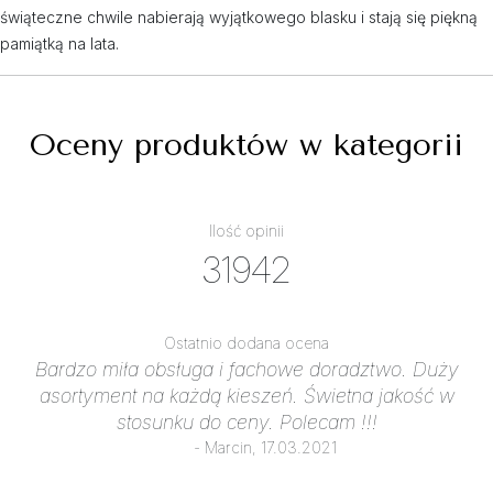
świąteczne chwile nabierają wyjątkowego blasku i stają się piękną
pamiątką na lata.
Oceny produktów w kategorii
Ilość opinii
31942
Ostatnio dodana ocena
Bardzo miła obsługa i fachowe doradztwo. Duży
asortyment na każdą kieszeń. Świetna jakość w
stosunku do ceny. Polecam !!!
- Marcin, 17.03.2021