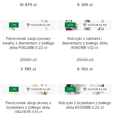
10 879 zł
6 509 zł
-7%
NATURALNY
-15%
NATURALNY
Pierścionek zaręczynowy
Kolczyki z rubinami i
owalny z diamentem z białego
diamentami z białego złota
złota P0624BB 0.22 ct
K0601BR 1.02 ct
2999 zł
7959 zł
2 789 zł
6 765 zł
-7%
NATURALNY
-15%
NATURALNY
Pierścionek obrączkowy z
Kolczyki z brylantami z białego
brylantami z żółtego złota
złota K0269BB 0.22 ct
OB428ZB 0.51 ct