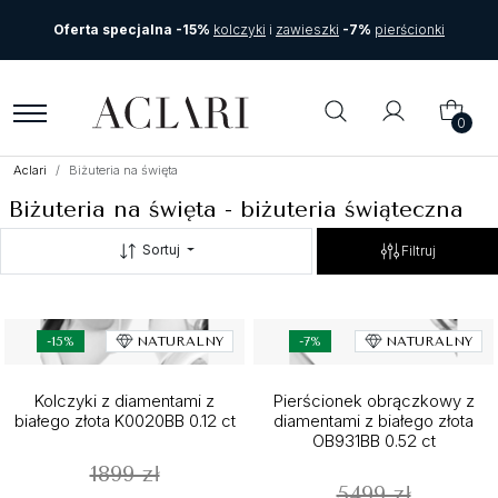
Oferta specjalna -15%
kolczyki
i
zawieszki
-7%
pierścionki
0
Aclari
Biżuteria na święta
Biżuteria na święta - biżuteria świąteczna
Sortuj
Filtruj
-15%
NATURALNY
-7%
NATURALNY
Kolczyki z diamentami z
Pierścionek obrączkowy z
białego złota K0020BB 0.12 ct
diamentami z białego złota
OB931BB 0.52 ct
1899 zł
5499 zł