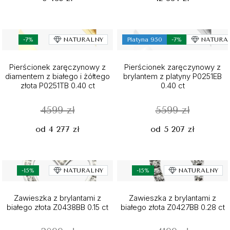
-7%
NATURALNY
Platyna 950
-7%
NATURA
Pierścionek zaręczynowy z
Pierścionek zaręczynowy z
diamentem z białego i żółtego
brylantem z platyny P0251EB
złota P0251TB 0.40 ct
0.40 ct
4599 zł
5599 zł
od 4 277 zł
od 5 207 zł
-15%
NATURALNY
-15%
NATURALNY
Zawieszka z brylantami z
Zawieszka z brylantami z
białego złota Z0438BB 0.15 ct
białego złota Z0427BB 0.28 ct