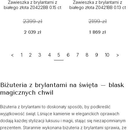
Zawieszka z brylantami z
Zawieszka z brylantami z
białego złota Z0422BB 0.15 ct
białego złota Z0421BB 0.13 ct
2399 zł
2199 zł
2 039 zł
1 869 zł
<
1
2
3
4
5
6
7
8
9
10
>
Biżuteria z brylantami na święta – blask
magicznych chwil
Biżuteria z brylantami to doskonały sposób, by podkreślić
wyjątkowość świąt. Lśniące kamienie w eleganckich oprawach
dodają każdej stylizacji luksusu i magii, stając się niezapomnianym
prezentem. Starannie wykonana biżuteria z brylantami sprawia, że