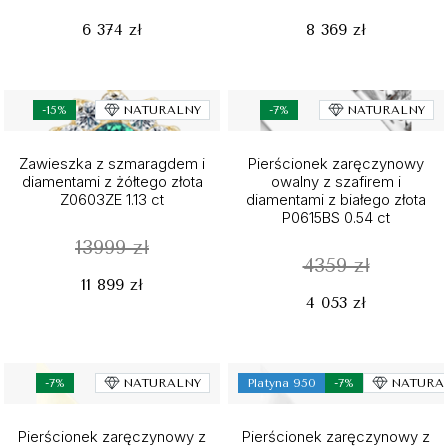
6 374 zł
8 369 zł
-15%
NATURALNY
-7%
NATURALNY
Zawieszka z szmaragdem i
Pierścionek zaręczynowy
diamentami z żółtego złota
owalny z szafirem i
Z0603ZE 1.13 ct
diamentami z białego złota
P0615BS 0.54 ct
13999 zł
4359 zł
11 899 zł
4 053 zł
-7%
NATURALNY
Platyna 950
-7%
NATURA
Pierścionek zaręczynowy z
Pierścionek zaręczynowy z