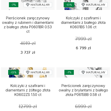
-7%
NATURALNY
-15%
NATURALNY
Pierścionek zaręczynowy
Kolczyki z szafirami i
owalny z rubinem i diamentami
diamentami z białego złota
z białego złota P0601BR 0.53
K0601BS 1.06 ct
ct
7999 zł
4019 zł
6 799 zł
3 737 zł
-15%
NATURALNY
-7%
NATURALNY
Kolczyki z szafirami i
Pierścionek zaręczynowy
diamentami z żółtego złota
owalny z brylantami z białego
K0602ZS 1.50 ct
złota P0615BB 0.58 ct
12799 zł
6999 zł