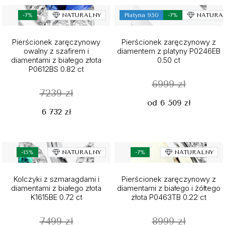
-7%
NATURALNY
Platyna 950
-7%
NATURA
Pierścionek zaręczynowy
Pierścionek zaręczynowy z
owalny z szafirem i
diamentem z platyny P0246EB
diamentami z białego złota
0.50 ct
P0612BS 0.82 ct
6999 zł
7239 zł
od 6 509 zł
6 732 zł
-15%
NATURALNY
-7%
NATURALNY
Kolczyki z szmaragdami i
Pierścionek zaręczynowy z
diamentami z białego złota
diamentami z białego i żółtego
K1615BE 0.72 ct
złota P0463TB 0.22 ct
7499 zł
8999 zł