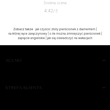
Średnia ocena
4.42
/ 5
Zobacz także
:
jak czyścić złoty pierścionek z diamentem
|
na której ręce zaręczynowy
|
o ile można zmniejszyć pierścionek
|
zapięcie angielskie
|
jak się oświadczyć na wakacjach
ACLARI
STREFA KLIENTA