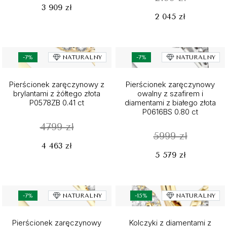
3 909 zł
2 045 zł
-7%
NATURALNY
-7%
NATURALNY
Pierścionek zaręczynowy z
Pierścionek zaręczynowy
brylantami z żółtego złota
owalny z szafirem i
P0578ZB 0.41 ct
diamentami z białego złota
P0616BS 0.80 ct
4799 zł
5999 zł
4 463 zł
5 579 zł
-7%
NATURALNY
-15%
NATURALNY
Pierścionek zaręczynowy
Kolczyki z diamentami z