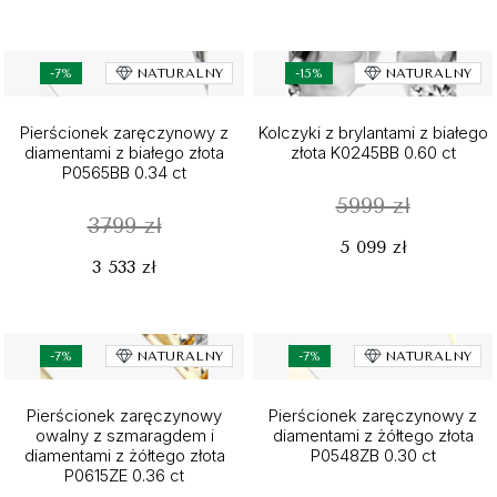
-7%
NATURALNY
-15%
NATURALNY
Pierścionek zaręczynowy z
Kolczyki z brylantami z białego
diamentami z białego złota
złota K0245BB 0.60 ct
P0565BB 0.34 ct
5999 zł
3799 zł
5 099 zł
3 533 zł
-7%
NATURALNY
-7%
NATURALNY
Pierścionek zaręczynowy
Pierścionek zaręczynowy z
owalny z szmaragdem i
diamentami z żółtego złota
diamentami z żółtego złota
P0548ZB 0.30 ct
P0615ZE 0.36 ct