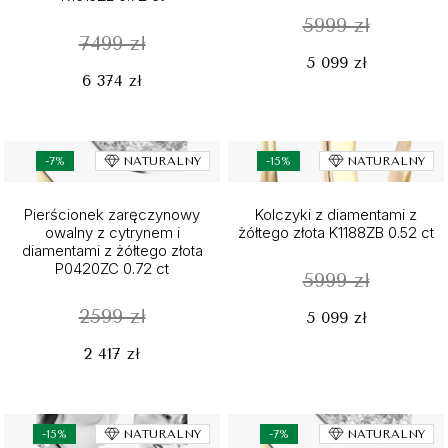
5999 zł
7499 zł
5 099 zł
6 374 zł
-7%
NATURALNY
-15%
NATURALNY
Pierścionek zaręczynowy
Kolczyki z diamentami z
owalny z cytrynem i
żółtego złota K1188ZB 0.52 ct
diamentami z żółtego złota
P0420ZC 0.72 ct
5999 zł
2599 zł
5 099 zł
2 417 zł
-15%
NATURALNY
-7%
NATURALNY