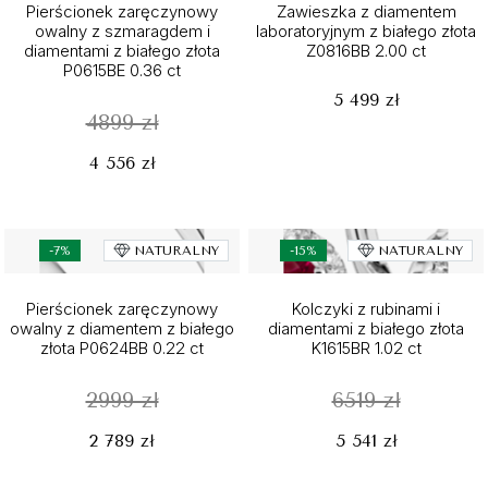
Pierścionek zaręczynowy
Zawieszka z diamentem
owalny z szmaragdem i
laboratoryjnym z białego złota
diamentami z białego złota
Z0816BB 2.00 ct
P0615BE 0.36 ct
5 499 zł
4899 zł
4 556 zł
-7%
NATURALNY
-15%
NATURALNY
Pierścionek zaręczynowy
Kolczyki z rubinami i
owalny z diamentem z białego
diamentami z białego złota
złota P0624BB 0.22 ct
K1615BR 1.02 ct
2999 zł
6519 zł
2 789 zł
5 541 zł