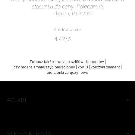
stosunku do ceny. Polecam !!!
- Marcin, 17.03.2021
Średnia ocena
4.42
/ 5
Zobacz także
:
rodzaje szlifów diamentów
|
czy można zmniejszyć pierścionek
|
xpy10
|
kolczyki diament
|
piercionki zaręczynowe
ACLARI
STREFA KLIENTA