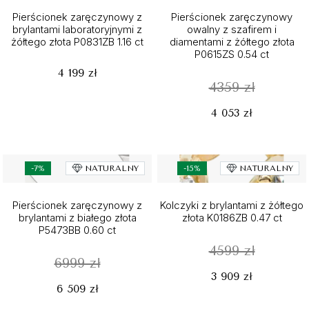
Pierścionek zaręczynowy z
Pierścionek zaręczynowy
brylantami laboratoryjnymi z
owalny z szafirem i
żółtego złota P0831ZB 1.16 ct
diamentami z żółtego złota
P0615ZS 0.54 ct
4 199 zł
4359 zł
4 053 zł
-7%
NATURALNY
-15%
NATURALNY
Pierścionek zaręczynowy z
Kolczyki z brylantami z żółtego
brylantami z białego złota
złota K0186ZB 0.47 ct
P5473BB 0.60 ct
4599 zł
6999 zł
3 909 zł
6 509 zł