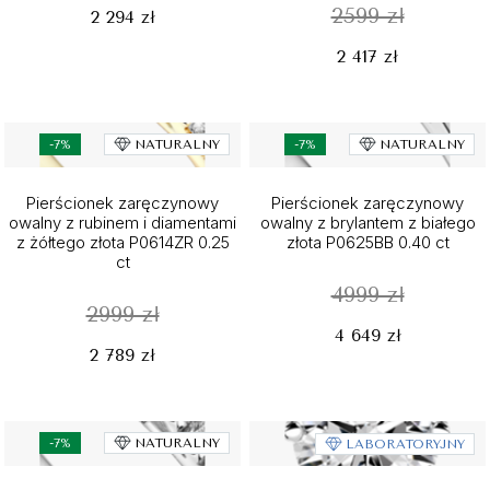
2599 zł
2 294 zł
2 417 zł
-7%
NATURALNY
-7%
NATURALNY
Pierścionek zaręczynowy
Pierścionek zaręczynowy
owalny z rubinem i diamentami
owalny z brylantem z białego
z żółtego złota P0614ZR 0.25
złota P0625BB 0.40 ct
ct
4999 zł
2999 zł
4 649 zł
2 789 zł
-7%
NATURALNY
LABORATORYJNY