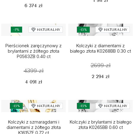
1 911 zł
6 374 zł
-7%
NATURALNY
-15%
NATURALNY
Pierścionek zaręczynowy z
Kolczyki z diamentami z
brylantami z żółtego złota
białego złota K0268BB 0.30 ct
P0563ZB 0.40 ct
2699 zł
4399 zł
2 294 zł
4 091 zł
-15%
NATURALNY
-15%
NATURALNY
Kolczyki z szmaragdami i
Kolczyki z brylantami z białego
diamentami z żółtego złota
złota K0265BB 0.60 ct
K1615ZE 0.72 ct