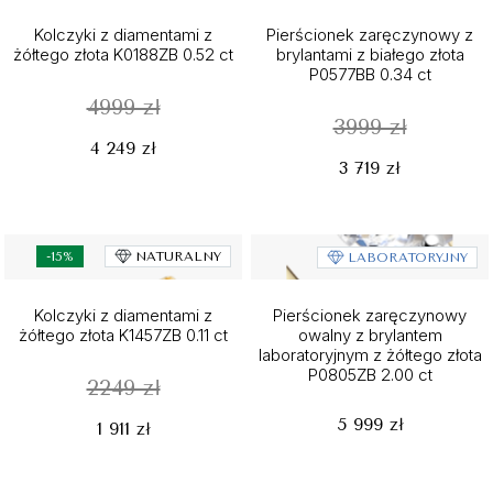
Kolczyki z diamentami z
Pierścionek zaręczynowy z
żółtego złota K0188ZB 0.52 ct
brylantami z białego złota
P0577BB 0.34 ct
4999 zł
3999 zł
4 249 zł
3 719 zł
-15%
NATURALNY
LABORATORYJNY
Kolczyki z diamentami z
Pierścionek zaręczynowy
żółtego złota K1457ZB 0.11 ct
owalny z brylantem
laboratoryjnym z żółtego złota
P0805ZB 2.00 ct
2249 zł
5 999 zł
1 911 zł