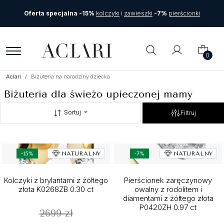
Oferta specjalna -15%
kolczyki
i
zawieszki
-7%
pierścionki
0
Aclari
Biżuteria na narodziny dziecka
Biżuteria dla świeżo upieczonej mamy
Sortuj
Filtruj
-15%
NATURALNY
-7%
NATURALNY
Kolczyki z brylantami z żółtego
Pierścionek zaręczynowy
złota K0268ZB 0.30 ct
owalny z rodolitem i
diamentami z żółtego złota
P0420ZH 0.97 ct
2699 zł