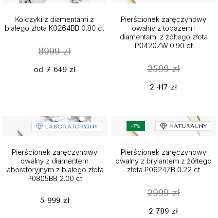
Kolczyki z diamentami z
Pierścionek zaręczynowy
białego złota K0264BB 0.80 ct
owalny z topazem i
diamentami z żółtego złota
P0420ZW 0.90 ct
8999 zł
2599 zł
od 7 649 zł
2 417 zł
-7%
NATURALNY
LABORATORYJNY
Pierścionek zaręczynowy
Pierścionek zaręczynowy
owalny z diamentem
owalny z brylantem z żółtego
laboratoryjnym z białego złota
złota P0624ZB 0.22 ct
P0805BB 2.00 ct
2999 zł
5 999 zł
2 789 zł