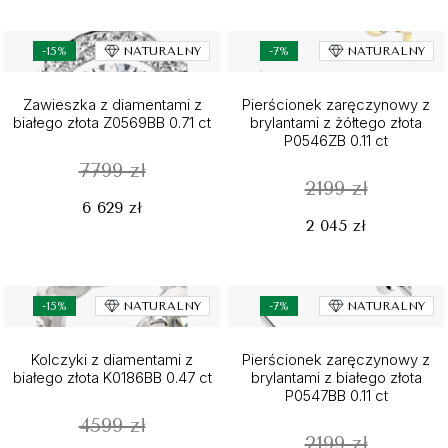
-15%
NATURALNY
-7%
NATURALNY
Zawieszka z diamentami z
Pierścionek zaręczynowy z
białego złota Z0569BB 0.71 ct
brylantami z żółtego złota
P0546ZB 0.11 ct
7799 zł
2199 zł
6 629 zł
2 045 zł
-15%
NATURALNY
-7%
NATURALNY
Kolczyki z diamentami z
Pierścionek zaręczynowy z
białego złota K0186BB 0.47 ct
brylantami z białego złota
P0547BB 0.11 ct
4599 zł
2199 zł