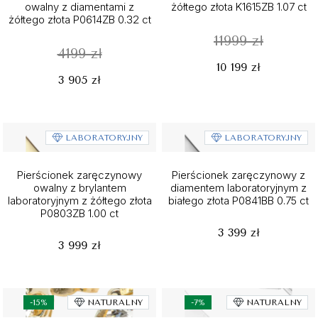
owalny z diamentami z
żółtego złota K1615ZB 1.07 ct
żółtego złota P0614ZB 0.32 ct
11999 zł
4199 zł
10 199 zł
3 905 zł
LABORATORYJNY
LABORATORYJNY
Pierścionek zaręczynowy
Pierścionek zaręczynowy z
owalny z brylantem
diamentem laboratoryjnym z
laboratoryjnym z żółtego złota
białego złota P0841BB 0.75 ct
P0803ZB 1.00 ct
3 399 zł
3 999 zł
-15%
NATURALNY
-7%
NATURALNY