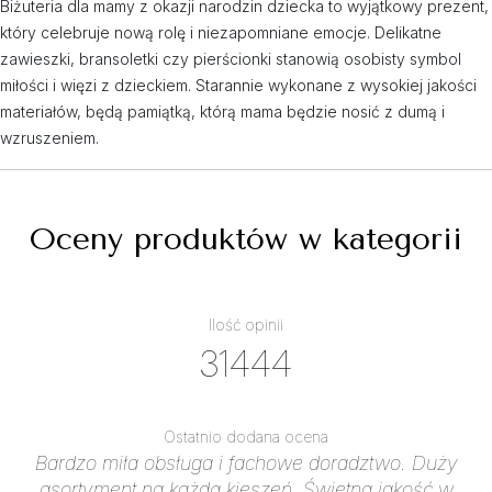
Biżuteria dla mamy z okazji narodzin dziecka to wyjątkowy prezent,
który celebruje nową rolę i niezapomniane emocje. Delikatne
zawieszki, bransoletki czy pierścionki stanowią osobisty symbol
miłości i więzi z dzieckiem. Starannie wykonane z wysokiej jakości
materiałów, będą pamiątką, którą mama będzie nosić z dumą i
wzruszeniem.
Oceny produktów w kategorii
Ilość opinii
31444
Ostatnio dodana ocena
Bardzo miła obsługa i fachowe doradztwo. Duży
asortyment na każdą kieszeń. Świetna jakość w