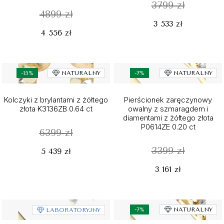
3799 zł
4899 zł
3 533 zł
4 556 zł
-15%
NATURALNY
-7%
NATURALNY
Kolczyki z brylantami z żółtego
Pierścionek zaręczynowy
złota K3136ZB 0.64 ct
owalny z szmaragdem i
diamentami z żółtego złota
P0614ZE 0.20 ct
6399 zł
3399 zł
5 439 zł
3 161 zł
-7%
NATURALNY
LABORATORYJNY