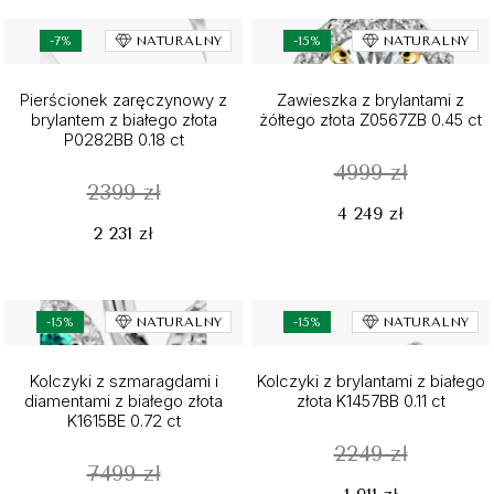
-7%
NATURALNY
-15%
NATURALNY
Pierścionek zaręczynowy z
Zawieszka z brylantami z
brylantem z białego złota
żółtego złota Z0567ZB 0.45 ct
P0282BB 0.18 ct
4999 zł
2399 zł
4 249 zł
2 231 zł
-15%
NATURALNY
-15%
NATURALNY
Kolczyki z szmaragdami i
Kolczyki z brylantami z białego
diamentami z białego złota
złota K1457BB 0.11 ct
K1615BE 0.72 ct
2249 zł
7499 zł