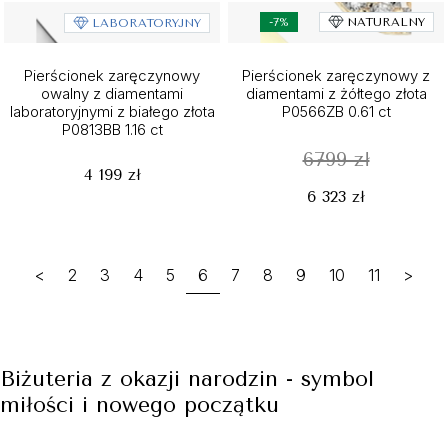
-7%
NATURALNY
LABORATORYJNY
Pierścionek zaręczynowy
Pierścionek zaręczynowy z
owalny z diamentami
diamentami z żółtego złota
laboratoryjnymi z białego złota
P0566ZB 0.61 ct
P0813BB 1.16 ct
6799 zł
4 199 zł
6 323 zł
<
2
3
4
5
6
7
8
9
10
11
>
Biżuteria z okazji narodzin - symbol
miłości i nowego początku