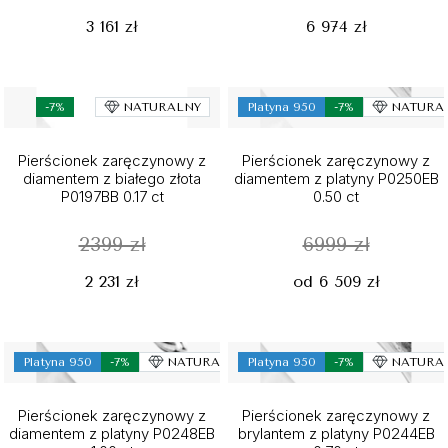
3 161 zł
6 974 zł
-7%
NATURALNY
Platyna 950
-7%
NATURA
Pierścionek zaręczynowy z
Pierścionek zaręczynowy z
diamentem z białego złota
diamentem z platyny P0250EB
P0197BB 0.17 ct
0.50 ct
2399 zł
6999 zł
2 231 zł
od 6 509 zł
Platyna 950
-7%
NATURALNY
Platyna 950
-7%
NATURA
Pierścionek zaręczynowy z
Pierścionek zaręczynowy z
diamentem z platyny P0248EB
brylantem z platyny P0244EB