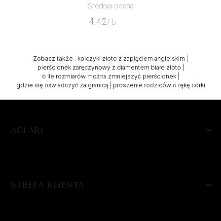
Średnia ocena
4.42
/ 5
Zobacz także
:
kolczyki złote z zapięciem angielskim
|
pierścionek zaręczynowy z diamentem białe złoto
|
o ile rozmiarów można zmniejszyć pierścionek
|
gdzie się oświadczyć za granicą
|
proszenie rodziców o rękę córki
ACLARI
STREFA KLIENTA