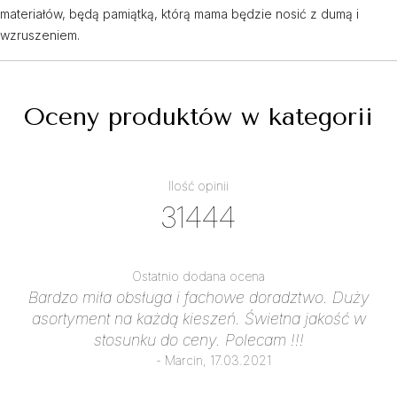
materiałów, będą pamiątką, którą mama będzie nosić z dumą i
wzruszeniem.
Oceny produktów w kategorii
Ilość opinii
31444
Ostatnio dodana ocena
Bardzo miła obsługa i fachowe doradztwo. Duży
asortyment na każdą kieszeń. Świetna jakość w
stosunku do ceny. Polecam !!!
- Marcin, 17.03.2021