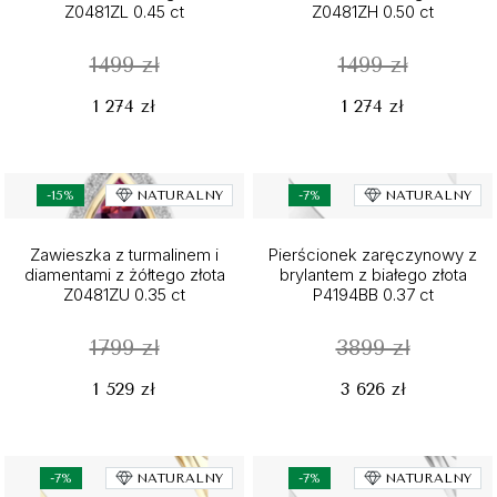
Z0481ZL 0.45 ct
Z0481ZH 0.50 ct
1499 zł
1499 zł
1 274 zł
1 274 zł
-15%
NATURALNY
-7%
NATURALNY
Zawieszka z turmalinem i
Pierścionek zaręczynowy z
diamentami z żółtego złota
brylantem z białego złota
Z0481ZU 0.35 ct
P4194BB 0.37 ct
1799 zł
3899 zł
1 529 zł
3 626 zł
-7%
NATURALNY
-7%
NATURALNY