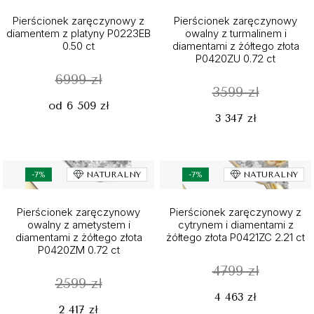
Pierścionek zaręczynowy z
Pierścionek zaręczynowy
diamentem z platyny P0223EB
owalny z turmalinem i
0.50 ct
diamentami z żółtego złota
P0420ZU 0.72 ct
6999 zł
3599 zł
od 6 509 zł
3 347 zł
-7%
NATURALNY
-7%
NATURALNY
Pierścionek zaręczynowy
Pierścionek zaręczynowy z
owalny z ametystem i
cytrynem i diamentami z
diamentami z żółtego złota
żółtego złota P0421ZC 2.21 ct
P0420ZM 0.72 ct
4799 zł
2599 zł
4 463 zł
2 417 zł