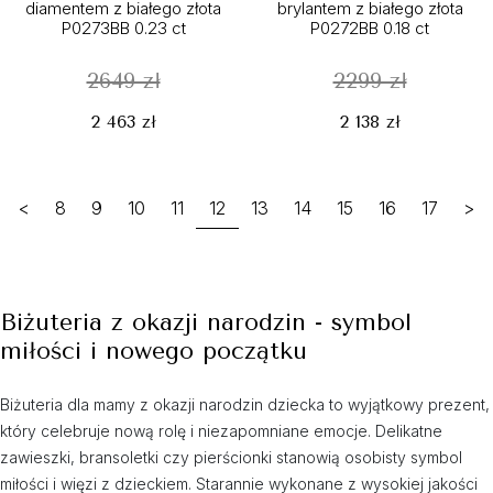
diamentem z białego złota
brylantem z białego złota
P0273BB 0.23 ct
P0272BB 0.18 ct
2649 zł
2299 zł
2 463 zł
2 138 zł
<
8
9
10
11
12
13
14
15
16
17
>
Biżuteria z okazji narodzin - symbol
miłości i nowego początku
Biżuteria dla mamy z okazji narodzin dziecka to wyjątkowy prezent,
który celebruje nową rolę i niezapomniane emocje. Delikatne
zawieszki, bransoletki czy pierścionki stanowią osobisty symbol
miłości i więzi z dzieckiem. Starannie wykonane z wysokiej jakości