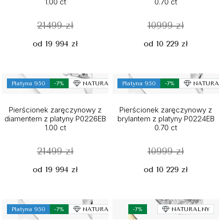
1.00 ct
0.70 ct
21499 zł
10999 zł
od 19 994 zł
od 10 229 zł
Platyna 950
-7%
NATURALNY
Platyna 950
-7%
NATURA
Pierścionek zaręczynowy z
Pierścionek zaręczynowy z
diamentem z platyny P0226EB
brylantem z platyny P0224EB
1.00 ct
0.70 ct
21499 zł
10999 zł
od 19 994 zł
od 10 229 zł
Platyna 950
-7%
NATURALNY
-7%
NATURALNY