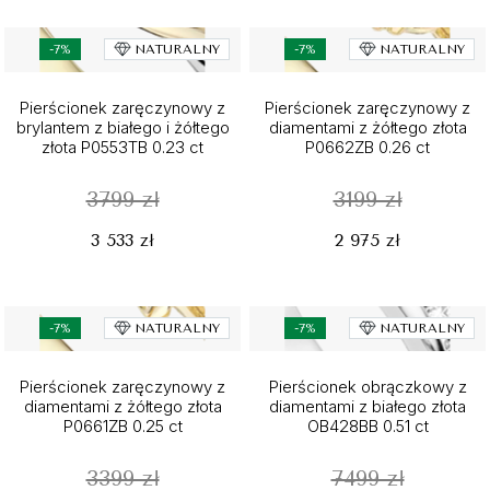
-7%
NATURALNY
-7%
NATURALNY
Pierścionek zaręczynowy z
Pierścionek zaręczynowy z
brylantem z białego i żółtego
diamentami z żółtego złota
złota P0553TB 0.23 ct
P0662ZB 0.26 ct
3799 zł
3199 zł
3 533 zł
2 975 zł
-7%
NATURALNY
-7%
NATURALNY
Pierścionek zaręczynowy z
Pierścionek obrączkowy z
diamentami z żółtego złota
diamentami z białego złota
P0661ZB 0.25 ct
OB428BB 0.51 ct
3399 zł
7499 zł