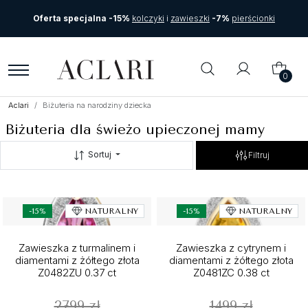
Oferta specjalna -15%
kolczyki
i
zawieszki
-7%
pierścionki
0
Aclari
Biżuteria na narodziny dziecka
Biżuteria dla świeżo upieczonej mamy
Sortuj
Filtruj
-15%
NATURALNY
-15%
NATURALNY
Zawieszka z turmalinem i
Zawieszka z cytrynem i
diamentami z żółtego złota
diamentami z żółtego złota
Z0482ZU 0.37 ct
Z0481ZC 0.38 ct
2799 zł
1499 zł