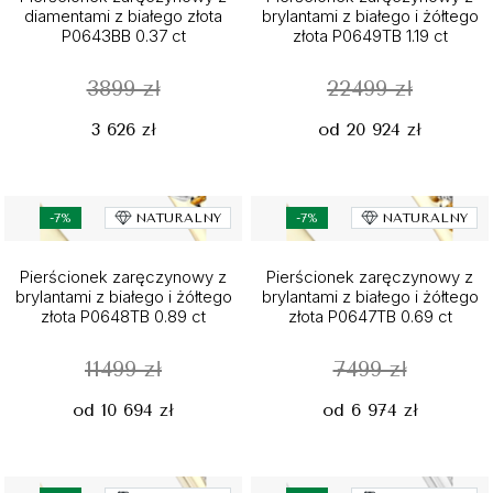
diamentami z białego złota
brylantami z białego i żółtego
P0643BB 0.37 ct
złota P0649TB 1.19 ct
3899 zł
22499 zł
3 626 zł
od 20 924 zł
-7%
NATURALNY
-7%
NATURALNY
Pierścionek zaręczynowy z
Pierścionek zaręczynowy z
brylantami z białego i żółtego
brylantami z białego i żółtego
złota P0648TB 0.89 ct
złota P0647TB 0.69 ct
11499 zł
7499 zł
od 10 694 zł
od 6 974 zł