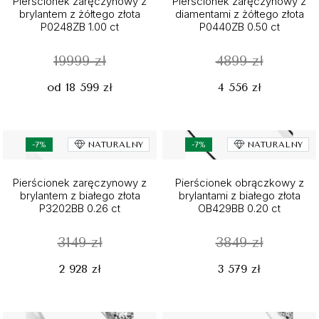
Pierścionek zaręczynowy z
Pierścionek zaręczynowy z
brylantem z żółtego złota
diamentami z żółtego złota
P0248ZB 1.00 ct
P0440ZB 0.50 ct
19999 zł
4899 zł
od 18 599 zł
4 556 zł
-7%
NATURALNY
-7%
NATURALNY
Pierścionek zaręczynowy z
Pierścionek obrączkowy z
brylantem z białego złota
brylantami z białego złota
P3202BB 0.26 ct
OB429BB 0.20 ct
3149 zł
3849 zł
2 928 zł
3 579 zł