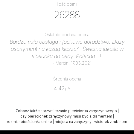
Ilość opinii
26288
Ostatnio dodana ocena
Bardzo miła obsługa i fachowe doradztwo. Duży
asortyment na każdą kieszeń. Świetna jakość w
stosunku do ceny. Polecam !!!
- Marcin, 17.03.2021
Średnia ocena
4.42
/ 5
Zobacz także
:
przymierzanie pierścionka zaręczynowego
|
czy pierścionek zaręczynowy musi być z diamentem
|
rozmiar pierścionka online
|
miejsca na zaręczyny
|
wisiorek z rubinem