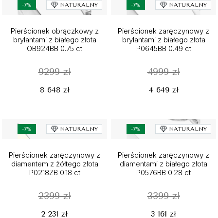
-7%
NATURALNY
-7%
NATURALNY
Pierścionek obrączkowy z
Pierścionek zaręczynowy z
brylantami z białego złota
brylantami z białego złota
OB924BB 0.75 ct
P0645BB 0.49 ct
9299 zł
4999 zł
8 648 zł
4 649 zł
-7%
NATURALNY
-7%
NATURALNY
Pierścionek zaręczynowy z
Pierścionek zaręczynowy z
diamentem z żółtego złota
diamentami z białego złota
P0218ZB 0.18 ct
P0576BB 0.28 ct
2399 zł
3399 zł
2 231 zł
3 161 zł