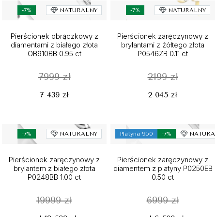
-7%
NATURALNY
-7%
NATURALNY
Pierścionek obrączkowy z
Pierścionek zaręczynowy z
diamentami z białego złota
brylantami z żółtego złota
OB910BB 0.95 ct
P0546ZB 0.11 ct
7999 zł
2199 zł
7 439 zł
2 045 zł
-7%
NATURALNY
Platyna 950
-7%
NATURA
Pierścionek zaręczynowy z
Pierścionek zaręczynowy z
brylantem z białego złota
diamentem z platyny P0250EB
P0248BB 1.00 ct
0.50 ct
19999 zł
6999 zł