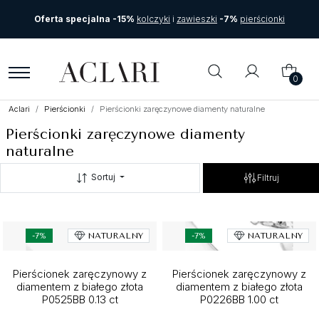
Oferta specjalna -15%
kolczyki
i
zawieszki
-7%
pierścionki
0
Aclari
Pierścionki
Pierścionki zaręczynowe diamenty naturalne
Pierścionki zaręczynowe diamenty
naturalne
Sortuj
Filtruj
-7%
NATURALNY
-7%
NATURALNY
Pierścionek zaręczynowy z
Pierścionek zaręczynowy z
diamentem z białego złota
diamentem z białego złota
P0525BB 0.13 ct
P0226BB 1.00 ct