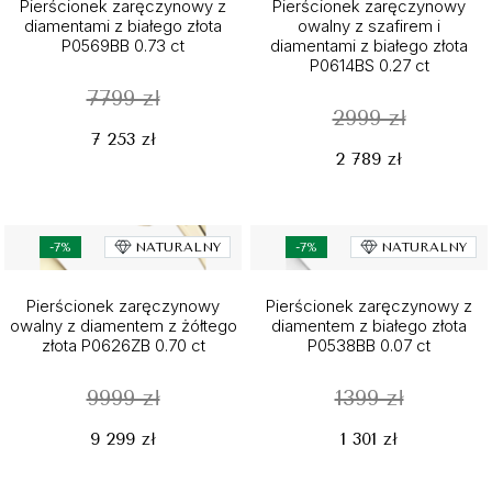
Pierścionek zaręczynowy z
Pierścionek zaręczynowy
diamentami z białego złota
owalny z szafirem i
P0569BB 0.73 ct
diamentami z białego złota
P0614BS 0.27 ct
7799 zł
2999 zł
7 253 zł
2 789 zł
-7%
NATURALNY
-7%
NATURALNY
Pierścionek zaręczynowy
Pierścionek zaręczynowy z
owalny z diamentem z żółtego
diamentem z białego złota
złota P0626ZB 0.70 ct
P0538BB 0.07 ct
9999 zł
1399 zł
9 299 zł
1 301 zł