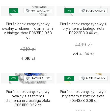
-7%
NATURALNY
-7%
NATURALNY
Pierścionek zaręczynowy
Pierścionek zaręczynowy z
owalny z rubinem i diamentami
brylantem z białego złota
z białego złota P0615BR 0.53
P0222BB 0.40 ct
ct
4499 zł
4319 zł
od 4 184 zł
4 016 zł
-7%
NATURALNY
-7%
NATURALNY
Pierścionek zaręczynowy
Pierścionek zaręczynowy z
owalny z szafirem i
brylantem z żółtego złota
diamentami z białego złota
P0543ZB 0.06 ct
P0611BS 0.52 ct