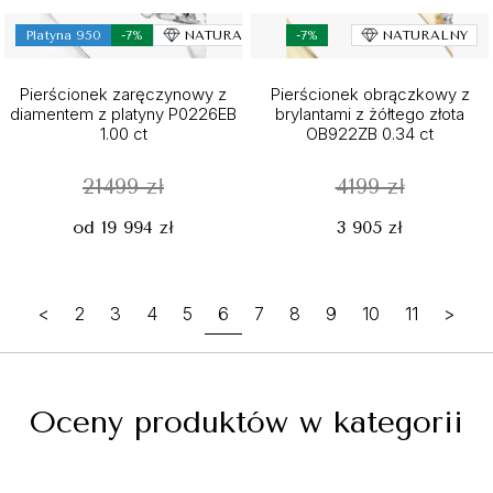
Platyna 950
-7%
NATURALNY
-7%
NATURALNY
Pierścionek zaręczynowy z
Pierścionek obrączkowy z
diamentem z platyny P0226EB
brylantami z żółtego złota
1.00 ct
OB922ZB 0.34 ct
21499 zł
4199 zł
od 19 994 zł
3 905 zł
<
2
3
4
5
6
7
8
9
10
11
>
Oceny produktów w kategorii