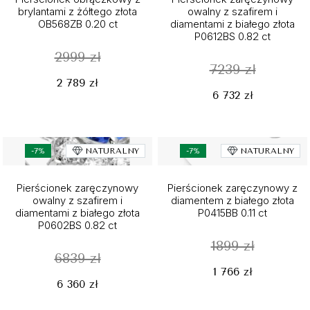
brylantami z żółtego złota
owalny z szafirem i
OB568ZB 0.20 ct
diamentami z białego złota
P0612BS 0.82 ct
2999 zł
7239 zł
2 789 zł
6 732 zł
-7%
NATURALNY
-7%
NATURALNY
Pierścionek zaręczynowy
Pierścionek zaręczynowy z
owalny z szafirem i
diamentem z białego złota
diamentami z białego złota
P0415BB 0.11 ct
P0602BS 0.82 ct
1899 zł
6839 zł
1 766 zł
6 360 zł