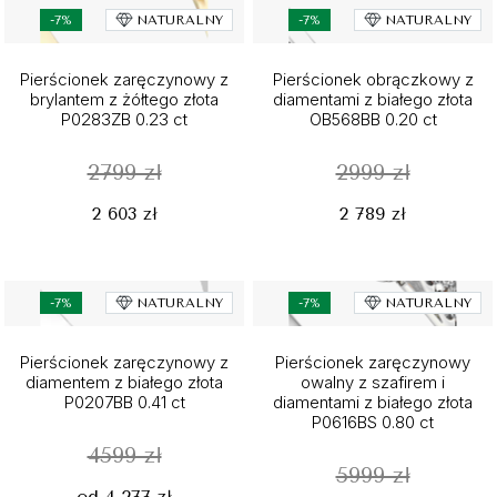
-7%
NATURALNY
-7%
NATURALNY
Pierścionek zaręczynowy z
Pierścionek obrączkowy z
brylantem z żółtego złota
diamentami z białego złota
P0283ZB 0.23 ct
OB568BB 0.20 ct
2799 zł
2999 zł
2 603 zł
2 789 zł
-7%
NATURALNY
-7%
NATURALNY
Pierścionek zaręczynowy z
Pierścionek zaręczynowy
diamentem z białego złota
owalny z szafirem i
P0207BB 0.41 ct
diamentami z białego złota
P0616BS 0.80 ct
4599 zł
5999 zł
od 4 277 zł