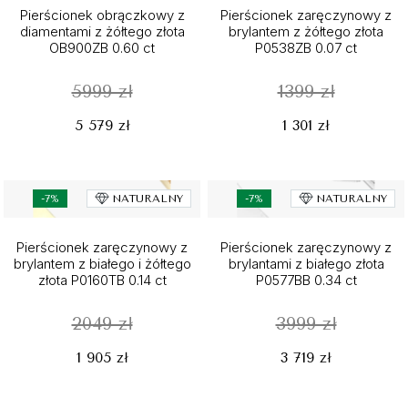
Pierścionek obrączkowy z
Pierścionek zaręczynowy z
diamentami z żółtego złota
brylantem z żółtego złota
OB900ZB 0.60 ct
P0538ZB 0.07 ct
5999 zł
1399 zł
5 579 zł
1 301 zł
-7%
NATURALNY
-7%
NATURALNY
Pierścionek zaręczynowy z
Pierścionek zaręczynowy z
brylantem z białego i żółtego
brylantami z białego złota
złota P0160TB 0.14 ct
P0577BB 0.34 ct
2049 zł
3999 zł
1 905 zł
3 719 zł