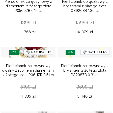
Pierścionek zaręczynowy z
Pierścionek obrączkowy z
diamentami z żółtego złota
brylantami z białego złota
P0560ZB 0.12 ct
OB926BB 1.30 ct
1899 zł
15999 zł
1 766 zł
14 879 zł
-7%
NATURALNY
-7%
NATURALNY
Pierścionek zaręczynowy
Pierścionek zaręczynowy z
owalny z rubinem i diamentami
brylantem z żółtego złota
z żółtego złota P0611ZR 0.51 ct
P3208ZB 0.31 ct
5199 zł
3699 zł
4 835 zł
3 440 zł