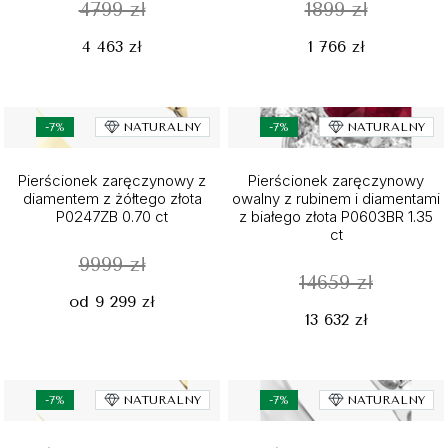
4799 zł
1899 zł
4 463 zł
1 766 zł
-7%
NATURALNY
-7%
NATURALNY
Pierścionek zaręczynowy z
Pierścionek zaręczynowy
diamentem z żółtego złota
owalny z rubinem i diamentami
P0247ZB 0.70 ct
z białego złota P0603BR 1.35
ct
9999 zł
14659 zł
od 9 299 zł
13 632 zł
-7%
NATURALNY
-7%
NATURALNY