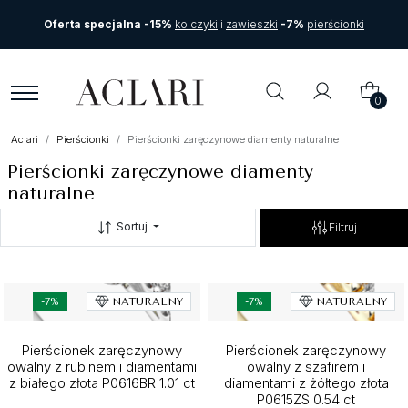
Oferta specjalna -15%
kolczyki
i
zawieszki
-7%
pierścionki
0
Aclari
Pierścionki
Pierścionki zaręczynowe diamenty naturalne
Pierścionki zaręczynowe diamenty
naturalne
Sortuj
Filtruj
-7%
NATURALNY
-7%
NATURALNY
Pierścionek zaręczynowy
Pierścionek zaręczynowy
owalny z rubinem i diamentami
owalny z szafirem i
z białego złota P0616BR 1.01 ct
diamentami z żółtego złota
P0615ZS 0.54 ct