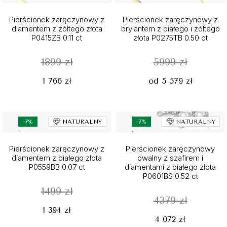
Pierścionek zaręczynowy z
Pierścionek zaręczynowy z
diamentem z żółtego złota
brylantem z białego i żółtego
P0415ZB 0.11 ct
złota P0275TB 0.50 ct
1899 zł
5999 zł
1 766 zł
od 5 579 zł
-7%
NATURALNY
-7%
NATURALNY
Pierścionek zaręczynowy z
Pierścionek zaręczynowy
diamentem z białego złota
owalny z szafirem i
P0559BB 0.07 ct
diamentami z białego złota
P0601BS 0.52 ct
1499 zł
4379 zł
1 394 zł
4 072 zł