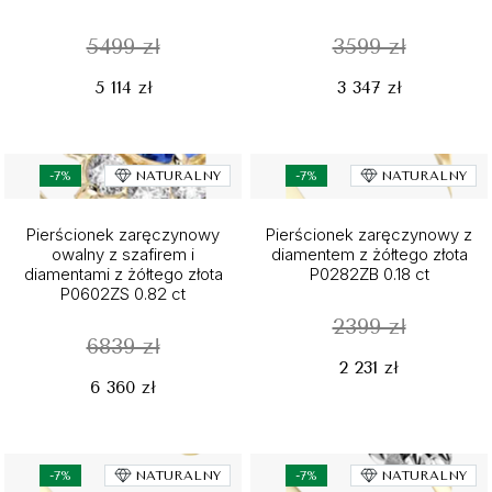
5499 zł
3599 zł
5 114 zł
3 347 zł
-7%
NATURALNY
-7%
NATURALNY
Pierścionek zaręczynowy
Pierścionek zaręczynowy z
owalny z szafirem i
diamentem z żółtego złota
diamentami z żółtego złota
P0282ZB 0.18 ct
P0602ZS 0.82 ct
2399 zł
6839 zł
2 231 zł
6 360 zł
-7%
NATURALNY
-7%
NATURALNY