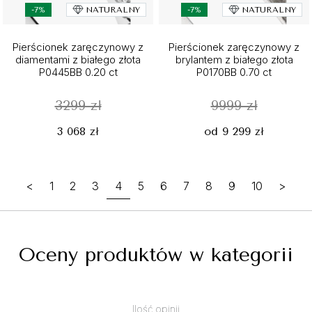
-7%
NATURALNY
-7%
NATURALNY
Pierścionek zaręczynowy z
Pierścionek zaręczynowy z
diamentami z białego złota
brylantem z białego złota
P0445BB 0.20 ct
P0170BB 0.70 ct
3299 zł
9999 zł
3 068 zł
od 9 299 zł
<
1
2
3
4
5
6
7
8
9
10
>
Oceny produktów w kategorii
Ilość opinii