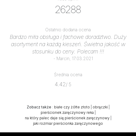
26288
Ostatnio dodana ocena
Bardzo miła obsługa i fachowe doradztwo. Duży
asortyment na każdą kieszeń. Świetna jakość w
stosunku do ceny. Polecam !!!
- Marcin, 17.03.2021
Średnia ocena
4.42
/ 5
Zobacz także
:
białe czy żółte złoto
|
obrączki
|
pierścionek zaręczynowy reka
|
na który palec daje się pierścionek zaręczynowy
|
jaki rozmiar pierścionka zaręczynowego