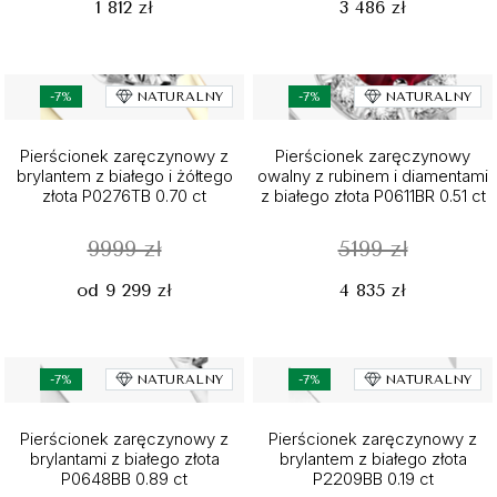
1 812 zł
3 486 zł
-7%
NATURALNY
-7%
NATURALNY
Pierścionek zaręczynowy z
Pierścionek zaręczynowy
brylantem z białego i żółtego
owalny z rubinem i diamentami
złota P0276TB 0.70 ct
z białego złota P0611BR 0.51 ct
9999 zł
5199 zł
od 9 299 zł
4 835 zł
-7%
NATURALNY
-7%
NATURALNY
Pierścionek zaręczynowy z
Pierścionek zaręczynowy z
brylantami z białego złota
brylantem z białego złota
P0648BB 0.89 ct
P2209BB 0.19 ct