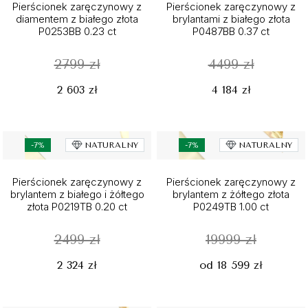
Pierścionek zaręczynowy z
Pierścionek zaręczynowy z
diamentem z białego złota
brylantami z białego złota
P0253BB 0.23 ct
P0487BB 0.37 ct
2799 zł
4499 zł
2 603 zł
4 184 zł
-7%
NATURALNY
-7%
NATURALNY
Pierścionek zaręczynowy z
Pierścionek zaręczynowy z
brylantem z białego i żółtego
brylantem z żółtego złota
złota P0219TB 0.20 ct
P0249TB 1.00 ct
2499 zł
19999 zł
2 324 zł
od 18 599 zł