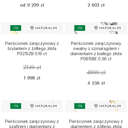
od 9 299 zł
2 603 zł
-7%
NATURALNY
-7%
NATURALNY
Pierścionek zaręczynowy z
Pierścionek zaręczynowy
brylantem z żółtego złota
owalny z szmaragdem i
P0215ZB 0.16 ct
diamentami z białego złota
P0615BE 0.36 ct
2149 zł
4899 zł
1 998 zł
4 556 zł
-7%
NATURALNY
-7%
NATURALNY
Pierścionek zaręczynowy z
Pierścionek zaręczynowy z
szafirem i diamentami z
diamentem z żółtego złota