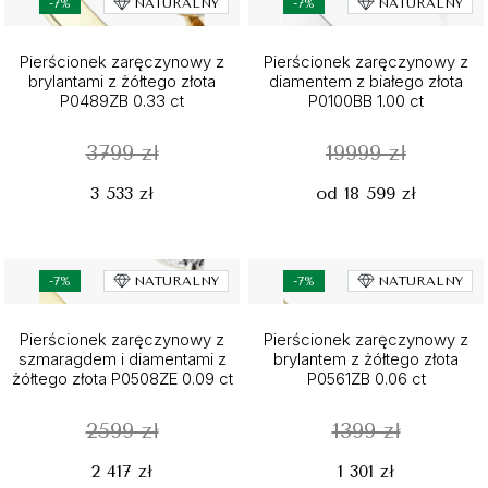
-7%
NATURALNY
-7%
NATURALNY
Pierścionek zaręczynowy z
Pierścionek zaręczynowy z
brylantami z żółtego złota
diamentem z białego złota
P0489ZB 0.33 ct
P0100BB 1.00 ct
3799 zł
19999 zł
3 533 zł
od 18 599 zł
-7%
NATURALNY
-7%
NATURALNY
Pierścionek zaręczynowy z
Pierścionek zaręczynowy z
szmaragdem i diamentami z
brylantem z żółtego złota
żółtego złota P0508ZE 0.09 ct
P0561ZB 0.06 ct
2599 zł
1399 zł
2 417 zł
1 301 zł