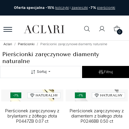
Oferta specjalna -15%
kolczyki
i
zawieszki
-7%
pierścionki
0
Aclari
Pierścionki
Pierścionki zaręczynowe diamenty naturalne
Pierścionki zaręczynowe diamenty
naturalne
Sortuj
Filtruj
-7%
NATURALNY
-7%
NATURALNY
Pierścionek zaręczynowy z
Pierścionek zaręczynowy z
brylantami z żółtego złota
diamentem z białego złota
P0447ZB 0.07 ct
P0246BB 0.50 ct