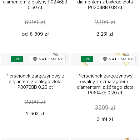
diamentem z platyny P0246EB
diamentem z białego złota
0.50 ct
P0204BB 0.18 ct
6999 zł
2399 zł
od 6 509 zł
2 231 zł
-7%
NATURALNY
-7%
NATURALNY
Pierścionek zaręczynowy z
Pierścionek zaręczynowy
brylantem z białego złota
owalny z szmaragdem i
P0072BB 0.23 ct
diamentami z żółtego złota
P0614ZE 0.20 ct
2799 zł
3399 zł
2 603 zł
3 161 zł