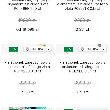
brylantem z białego złota
diamentami z białego i żółtego
P0249BB 1.00 ct
złota P0527TB 0.15 ct
19999 zł
2399 zł
od 18 599 zł
2 231 zł
-7%
NATURALNY
-7%
NATURALNY
Pierścionek zaręczynowy z
Pierścionek zaręczynowy z
diamentami z żółtego złota
brylantem z białego złota
P0402ZB 0.13 ct
P0125BB 0.34 ct
2299 zł
3999 zł
2 138 zł
3 719 zł