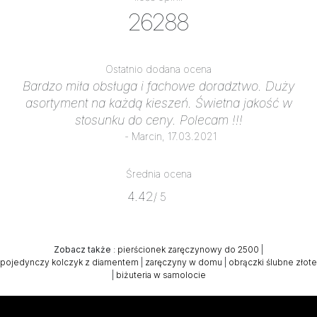
26288
Ostatnio dodana ocena
Bardzo miła obsługa i fachowe doradztwo. Duży
asortyment na każdą kieszeń. Świetna jakość w
stosunku do ceny. Polecam !!!
- Marcin, 17.03.2021
Średnia ocena
4.42
/ 5
Zobacz także
:
pierścionek zaręczynowy do 2500
|
pojedynczy kolczyk z diamentem
|
zaręczyny w domu
|
obrączki ślubne złote
|
biżuteria w samolocie