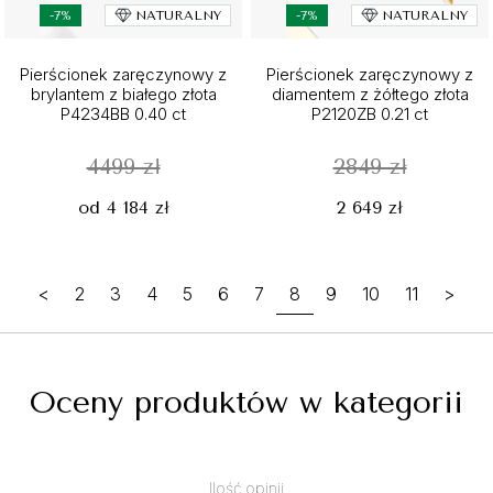
-7%
NATURALNY
-7%
NATURALNY
Pierścionek zaręczynowy z
Pierścionek zaręczynowy z
brylantem z białego złota
diamentem z żółtego złota
P4234BB 0.40 ct
P2120ZB 0.21 ct
4499 zł
2849 zł
od 4 184 zł
2 649 zł
<
2
3
4
5
6
7
8
9
10
11
>
Oceny produktów w kategorii
Ilość opinii