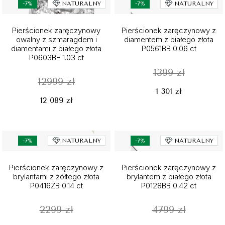
-7%
NATURALNY
-7%
NATURALNY
Pierścionek zaręczynowy
Pierścionek zaręczynowy z
owalny z szmaragdem i
diamentem z białego złota
diamentami z białego złota
P0561BB 0.06 ct
P0603BE 1.03 ct
1399 zł
12999 zł
1 301 zł
12 089 zł
-7%
NATURALNY
-7%
NATURALNY
Pierścionek zaręczynowy z
Pierścionek zaręczynowy z
brylantami z żółtego złota
brylantem z białego złota
P0416ZB 0.14 ct
P0128BB 0.42 ct
2299 zł
4799 zł