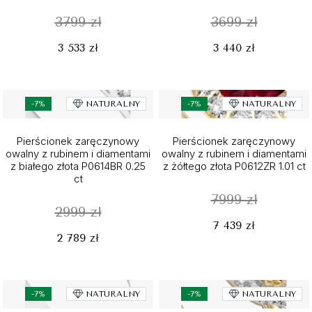
3799 zł
3699 zł
3 533 zł
3 440 zł
-7%
NATURALNY
-7%
NATURALNY
Pierścionek zaręczynowy
Pierścionek zaręczynowy
owalny z rubinem i diamentami
owalny z rubinem i diamentami
z białego złota P0614BR 0.25
z żółtego złota P0612ZR 1.01 ct
ct
7999 zł
2999 zł
7 439 zł
2 789 zł
-7%
NATURALNY
-7%
NATURALNY