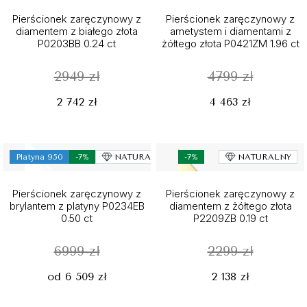
Pierścionek zaręczynowy z
Pierścionek zaręczynowy z
diamentem z białego złota
ametystem i diamentami z
P0203BB 0.24 ct
żółtego złota P0421ZM 1.96 ct
2949 zł
4799 zł
2 742 zł
4 463 zł
Platyna 950
-7%
NATURALNY
-7%
NATURALNY
Pierścionek zaręczynowy z
Pierścionek zaręczynowy z
brylantem z platyny P0234EB
diamentem z żółtego złota
0.50 ct
P2209ZB 0.19 ct
6999 zł
2299 zł
od 6 509 zł
2 138 zł