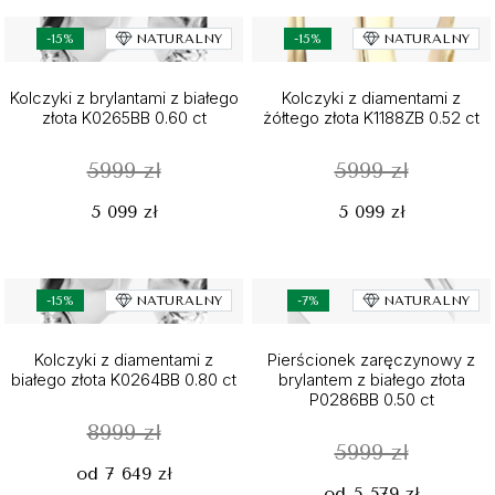
-15%
NATURALNY
-15%
NATURALNY
Kolczyki z brylantami z białego
Kolczyki z diamentami z
złota K0265BB 0.60 ct
żółtego złota K1188ZB 0.52 ct
5999 zł
5999 zł
5 099 zł
5 099 zł
-15%
NATURALNY
-7%
NATURALNY
Kolczyki z diamentami z
Pierścionek zaręczynowy z
białego złota K0264BB 0.80 ct
brylantem z białego złota
P0286BB 0.50 ct
8999 zł
5999 zł
od 7 649 zł
od 5 579 zł