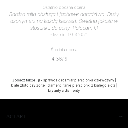
Ostatnio dodana ocena
Bardzo miła obsługa i fachowe doradztwo. Duży
asortyment na każdą kieszeń. Świetna jakość w
stosunku do ceny. Polecam !!!
- Marcin, 17.03.2021
Średnia ocena
4.38
/ 5
Zobacz także
:
jak sprawdzić rozmiar pierścionka dziewczyny
|
białe złoto czy żółte
|
diament
|
tanie pierścionki z białego złota
|
brylanty a diamenty
ACLARI