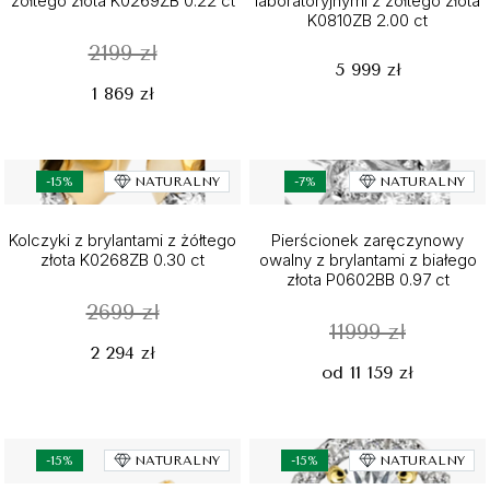
żółtego złota K0269ZB 0.22 ct
laboratoryjnymi z żółtego złota
K0810ZB 2.00 ct
2199 zł
5 999 zł
1 869 zł
-15%
NATURALNY
-7%
NATURALNY
Kolczyki z brylantami z żółtego
Pierścionek zaręczynowy
złota K0268ZB 0.30 ct
owalny z brylantami z białego
złota P0602BB 0.97 ct
2699 zł
11999 zł
2 294 zł
od 11 159 zł
-15%
NATURALNY
-15%
NATURALNY