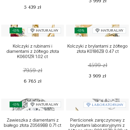
5 999 zł
5 439 zł
-15%
NATURALNY
-15%
NATURALNY
Kolczyki z rubinami i
Kolczyki z brylantami z żółtego
diamentami z żółtego złota
złota K0186ZB 0.47 ct
K0601ZR 1.02 ct
4599 zł
7959 zł
3 909 zł
6 765 zł
-15%
NATURALNY
LABORATORYJNY
Zawieszka z diamentami z
Pierścionek zaręczynowy z
białego złota Z0569BB 0.71 ct
brylantami laboratoryjnymi z