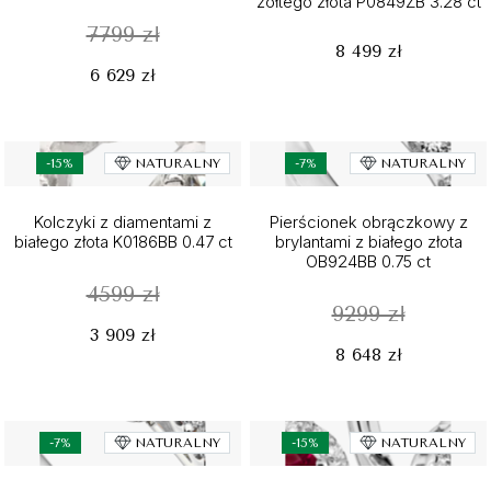
żółtego złota P0849ZB 3.28 ct
7799 zł
8 499 zł
6 629 zł
-15%
NATURALNY
-7%
NATURALNY
Kolczyki z diamentami z
Pierścionek obrączkowy z
białego złota K0186BB 0.47 ct
brylantami z białego złota
OB924BB 0.75 ct
4599 zł
9299 zł
3 909 zł
8 648 zł
-7%
NATURALNY
-15%
NATURALNY