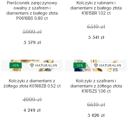
Pierścionek zaręczynowy
Kolczyki z rubinami i
owalny z szafirem i
diamentami z białego złota
diamentami z białego złota
K1615BR 1.02 ct
P0616BS 0.80 ct
6519 zł
5999 zł
5 541 zł
5 579 zł
-15%
NATURALNY
-15%
NATURALNY
Kolczyki z diamentami z
Kolczyki z szafirami i
żółtego złota K0188ZB 0.52 ct
diamentami z żółtego złota
K1615ZS 1.06 ct
4999 zł
6619 zł
4 249 zł
5 626 zł