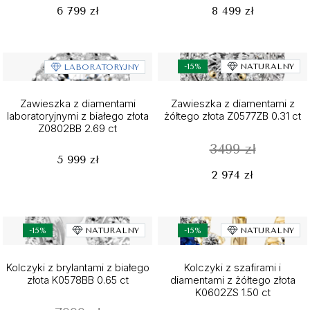
6 799 zł
8 499 zł
-15%
NATURALNY
LABORATORYJNY
Zawieszka z diamentami
Zawieszka z diamentami z
laboratoryjnymi z białego złota
żółtego złota Z0577ZB 0.31 ct
Z0802BB 2.69 ct
3499 zł
5 999 zł
2 974 zł
-15%
NATURALNY
-15%
NATURALNY
Kolczyki z brylantami z białego
Kolczyki z szafirami i
złota K0578BB 0.65 ct
diamentami z żółtego złota
K0602ZS 1.50 ct