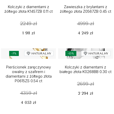
Kolczyki z diamentami z
Zawieszka z brylantami z
żółtego złota K1457ZB 0.11 ct
żółtego złota Z0567ZB 0.45 ct
2249 zł
4999 zł
1 911 zł
4 249 zł
-7%
NATURALNY
-15%
NATURALNY
Pierścionek zaręczynowy
Kolczyki z diamentami z
owalny z szafirem i
białego złota K0268BB 0.30 ct
diamentami z żółtego złota
P0615ZS 0.54 ct
2699 zł
4359 zł
2 294 zł
4 053 zł