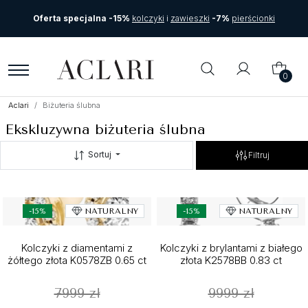
Oferta specjalna -15%
kolczyki
i
zawieszki
-7%
pierścionki
0
Aclari
Biżuteria ślubna
Ekskluzywna biżuteria ślubna
Sortuj
Filtruj
-15%
NATURALNY
-15%
NATURALNY
Kolczyki z diamentami z
Kolczyki z brylantami z białego
żółtego złota K0578ZB 0.65 ct
złota K2578BB 0.83 ct
7999 zł
9999 zł