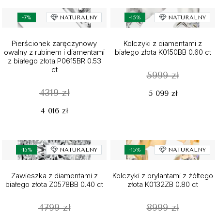
-7%
NATURALNY
-15%
NATURALNY
Pierścionek zaręczynowy
Kolczyki z diamentami z
owalny z rubinem i diamentami
białego złota K0150BB 0.60 ct
z białego złota P0615BR 0.53
ct
5999 zł
4319 zł
5 099 zł
4 016 zł
-15%
NATURALNY
-15%
NATURALNY
Zawieszka z diamentami z
Kolczyki z brylantami z żółtego
białego złota Z0578BB 0.40 ct
złota K0132ZB 0.80 ct
4799 zł
8999 zł