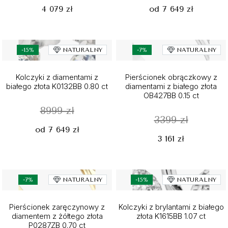
4 079 zł
od 7 649 zł
-15%
NATURALNY
-7%
NATURALNY
Kolczyki z diamentami z
Pierścionek obrączkowy z
białego złota K0132BB 0.80 ct
diamentami z białego złota
OB427BB 0.15 ct
8999 zł
3399 zł
od 7 649 zł
3 161 zł
-7%
NATURALNY
-15%
NATURALNY
Pierścionek zaręczynowy z
Kolczyki z brylantami z białego
diamentem z żółtego złota
złota K1615BB 1.07 ct
P0287ZB 0.70 ct