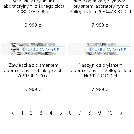
Kolczyki z brylantami
Pierścionek zaręczynowy z
laboratoryjnymi z żółtego złota
brylantem laboratoryjnym z
K0800ZB 3.95 ct
żółtego złota P0844ZB 3.00 ct
9 999 zł
7 999 zł
LABORATORYJNY
LABORATORYJNY
Zawieszka z diamentem
Naszyjnik z brylantem
laboratoryjnym z białego złota
laboratoryjnym z żółtego złota
Z0817BB 3.00 ct
N0812ZB 3.00 ct
6 999 zł
7 999 zł
<
1
2
3
4
5
6
7
8
9
10
>