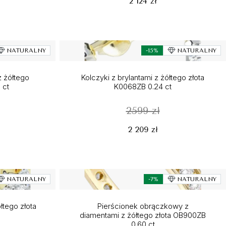
2 124 zł
NATURALNY
-15%
NATURALNY
z żółtego
Kolczyki z brylantami z żółtego złota
 ct
K0068ZB 0.24 ct
2599 zł
2 209 zł
NATURALNY
-7%
NATURALNY
łtego złota
Pierścionek obrączkowy z
diamentami z żółtego złota OB900ZB
0.60 ct