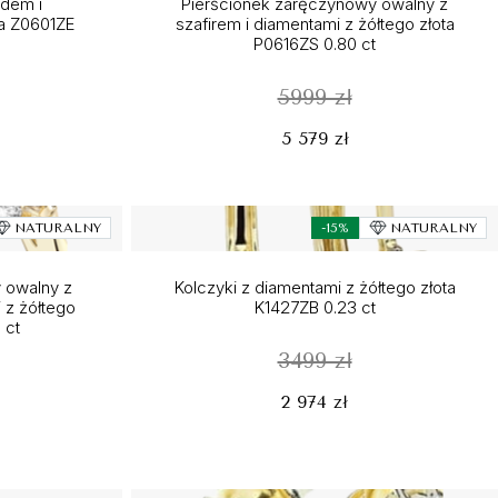
dem i
Pierścionek zaręczynowy owalny z
ta Z0601ZE
szafirem i diamentami z żółtego złota
P0616ZS 0.80 ct
5999 zł
5 579 zł
NATURALNY
-15%
NATURALNY
 owalny z
Kolczyki z diamentami z żółtego złota
 z żółtego
K1427ZB 0.23 ct
 ct
3499 zł
2 974 zł