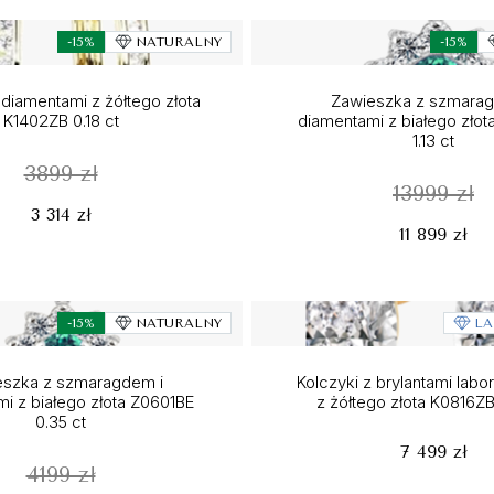
-15%
NATURALNY
-15%
 diamentami z żółtego złota
Zawieszka z szmarag
K1402ZB 0.18 ct
diamentami z białego zło
1.13 ct
3899 zł
13999 zł
3 314 zł
11 899 zł
-15%
NATURALNY
LA
eszka z szmaragdem i
Kolczyki z brylantami labo
i z białego złota Z0601BE
z żółtego złota K0816ZB
0.35 ct
7 499 zł
4199 zł