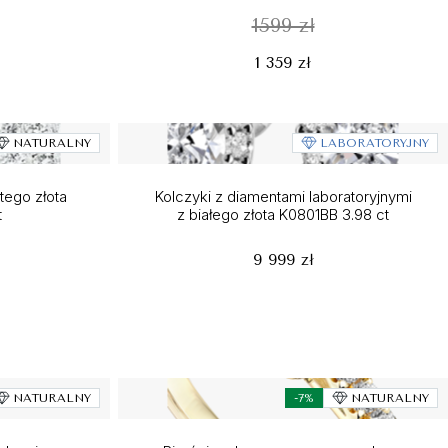
1599 zł
1 359 zł
NATURALNY
LABORATORYJNY
łtego złota
Kolczyki z diamentami laboratoryjnymi
t
z białego złota K0801BB 3.98 ct
9 999 zł
NATURALNY
-7%
NATURALNY