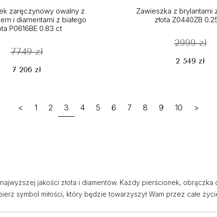
nek zaręczynowy owalny z
Zawieszka z brylantami 
m i diamentami z białego
złota Z0440ZB 0.25
ota P0616BE 0.83 ct
2999 zł
7749 zł
2 549 zł
7 206 zł
<
1
2
3
4
5
6
7
8
9
10
>
z najwyższej jakości złota i diamentów. Każdy pierścionek, obrączk
erz symbol miłości, który będzie towarzyszył Wam przez całe życi