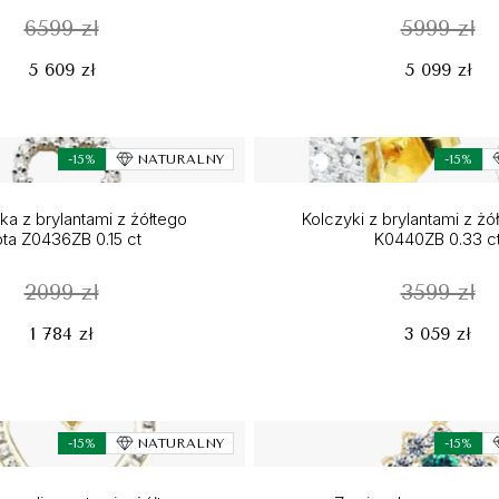
6599 zł
5999 zł
5 609 zł
5 099 zł
-15%
NATURALNY
-15%
a z brylantami z żółtego
Kolczyki z brylantami z żó
ota Z0436ZB 0.15 ct
K0440ZB 0.33 c
2099 zł
3599 zł
1 784 zł
3 059 zł
-15%
NATURALNY
-15%