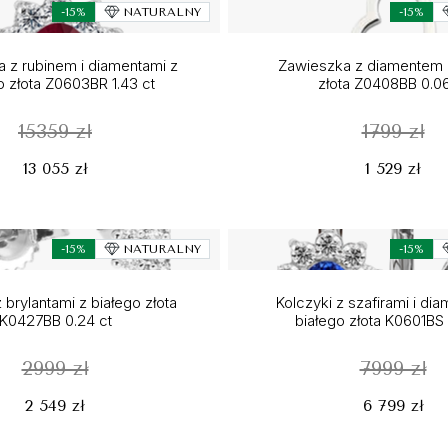
-15%
NATURALNY
-15%
 z rubinem i diamentami z
Zawieszka z diamentem 
o złota Z0603BR 1.43 ct
złota Z0408BB 0.06
15359 zł
1799 zł
13 055 zł
1 529 zł
-15%
NATURALNY
-15%
 brylantami z białego złota
Kolczyki z szafirami i di
K0427BB 0.24 ct
białego złota K0601BS 
2999 zł
7999 zł
2 549 zł
6 799 zł