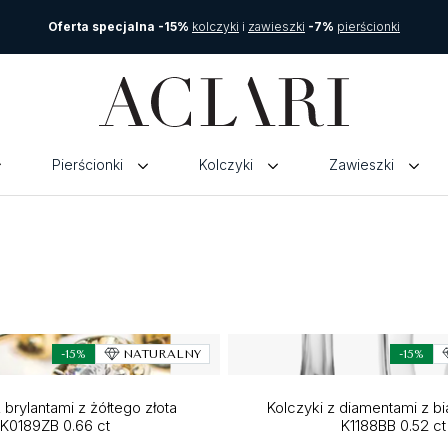
Oferta specjalna -15%
kolczyki
i
zawieszki
-7%
pierścionki
Pierścionki
Kolczyki
Zawieszki
-15%
NATURALNY
-15%
 brylantami z żółtego złota
Kolczyki z diamentami z bi
K0189ZB 0.66 ct
K1188BB 0.52 ct