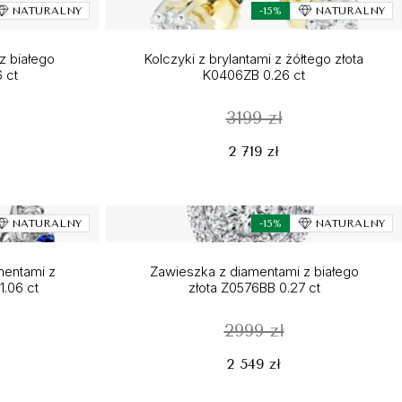
NATURALNY
-15%
NATURALNY
z białego
Kolczyki z brylantami z żółtego złota
 ct
K0406ZB 0.26 ct
3199 zł
2 719 zł
NATURALNY
-15%
NATURALNY
amentami z
Zawieszka z diamentami z białego
1.06 ct
złota Z0576BB 0.27 ct
2999 zł
2 549 zł