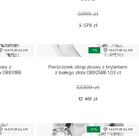
5999 zł
5 579 zł
NATURALNY
-7%
NATURALNY
owy z
Pierścionek obrączkowy z brylantami
ta OB931BB
z białego złota OB925BB 1.03 ct
13399 zł
12 461 zł
NATURALNY
-15%
NATURALNY