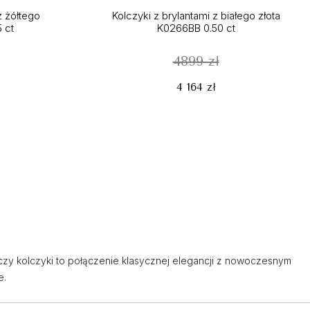
z żółtego
Kolczyki z brylantami z białego złota
 ct
K0266BB 0.50 ct
4899 zł
4 164 zł
a czy kolczyki to połączenie klasycznej elegancji z nowoczesnym
e.