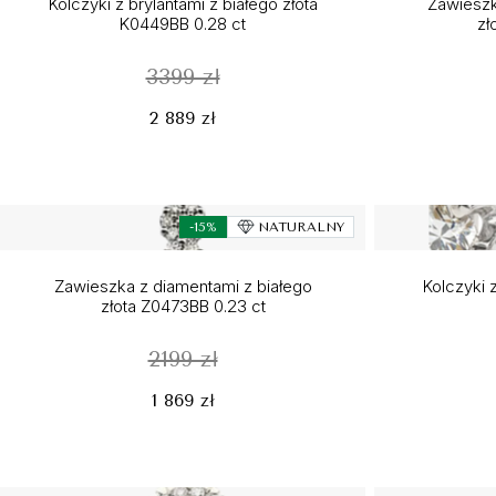
Kolczyki z brylantami z białego złota
Zawieszk
K0449BB 0.28 ct
zł
3399 zł
2 889 zł
-15%
NATURALNY
Zawieszka z diamentami z białego
Kolczyki z
złota Z0473BB 0.23 ct
2199 zł
1 869 zł