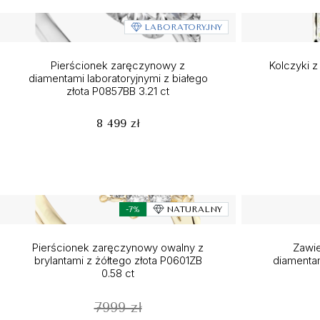
LABORATORYJNY
Pierścionek zaręczynowy z
Kolczyki z
diamentami laboratoryjnymi z białego
złota P0857BB 3.21 ct
8 499 zł
-7%
NATURALNY
Pierścionek zaręczynowy owalny z
Zawi
brylantami z żółtego złota P0601ZB
diamentam
0.58 ct
7999 zł