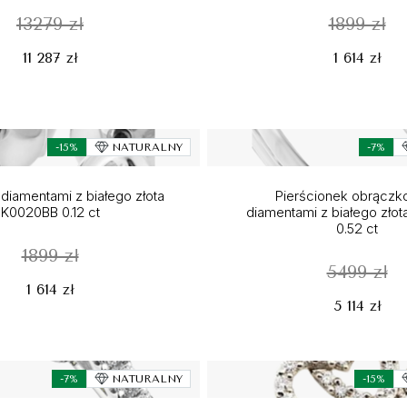
13279 zł
1899 zł
11 287 zł
1 614 zł
-15%
NATURALNY
-7%
 diamentami z białego złota
Pierścionek obrączk
K0020BB 0.12 ct
diamentami z białego zło
0.52 ct
1899 zł
5499 zł
1 614 zł
5 114 zł
-7%
NATURALNY
-15%