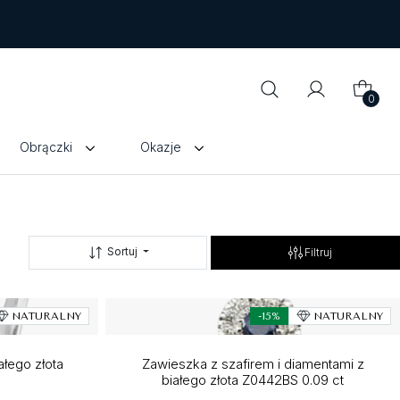
0
Obrączki
Okazje
Sortuj
Filtruj
NATURALNY
-15%
NATURALNY
ałego złota
Zawieszka z szafirem i diamentami z
białego złota Z0442BS 0.09 ct