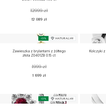
12999 zł
12 089 zł
-15%
NATURALNY
Zawieszka z brylantami z żółtego
Kolczyki z
złota Z0401ZB 0.15 ct
1999 zł
1 699 zł
-15%
NATURALNY