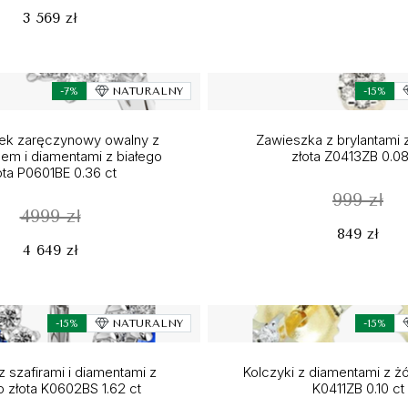
3 569 zł
-7%
NATURALNY
-15%
nek zaręczynowy owalny z
Zawieszka z brylantami 
m i diamentami z białego
złota Z0413ZB 0.08
ota P0601BE 0.36 ct
999 zł
4999 zł
849 zł
4 649 zł
-15%
NATURALNY
-15%
z szafirami i diamentami z
Kolczyki z diamentami z żó
o złota K0602BS 1.62 ct
K0411ZB 0.10 ct