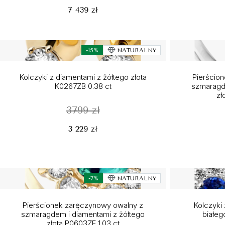
7 439 zł
-15%
NATURALNY
Kolczyki z diamentami z żółtego złota
Pierścio
K0267ZB 0.38 ct
szmaragde
zł
3799 zł
3 229 zł
-7%
NATURALNY
Pierścionek zaręczynowy owalny z
Kolczyki 
szmaragdem i diamentami z żółtego
białeg
złota P0603ZE 1.03 ct