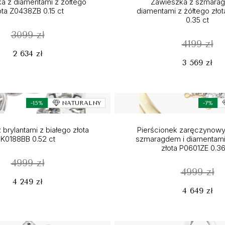
a z diamentami z żółtego
Zawieszka z szmarag
ota Z0438ZB 0.15 ct
diamentami z żółtego zło
0.35 ct
3099 zł
4199 zł
2 634 zł
3 569 zł
-15%
NATURALNY
-7%
 brylantami z białego złota
Pierścionek zaręczynowy
K0188BB 0.52 ct
szmaragdem i diamentami
złota P0601ZE 0.36
4999 zł
4999 zł
4 249 zł
4 649 zł