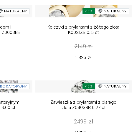
NATURALNY
-15%
NATURALNY
dem i
Kolczyki z brylantami z żółtego złota
ta Z0603BE
K0021ZB 0.15 ct
2149 zł
1 826 zł
BORATORYJNY
-15%
NATURALNY
ratoryjnymi
Zawieszka z brylantami z białego
 3.00 ct
złota Z0403BB 0.27 ct
2499 zł