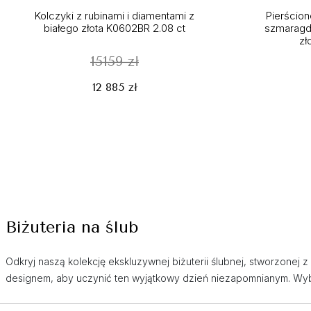
Kolczyki z rubinami i diamentami z
Pierścio
białego złota K0602BR 2.08 ct
szmaragde
zł
15159 zł
12 885 zł
Biżuteria na ślub
Odkryj naszą kolekcję ekskluzywnej biżuterii ślubnej, stworzonej 
designem, aby uczynić ten wyjątkowy dzień niezapomnianym. Wybi